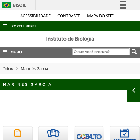
BRASIL
Simplifique!
ACESSIBILIDADE
CONTRASTE
MAPA DO SITE
Comunica BR
PORTAL UFPEL
Participe
ACESSO À INFORMAÇÃO
Instituto de Biologia
Acesso à informação
AUDITORIA
MENU
Legislação
COBALTO
Canais
Início
Marinês Garcia
CONCURSOS
EDITAIS
MARINÊS GARCIA
INTERNACIONAL
OUVIDORIA
PORTARIAS
TELEFONES