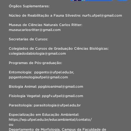
Órgãos Suplementares:
Núcleo de Reabilitação a Fauna Silvestre: nurfs.ufpel@gmail.com
Museus de Ciências Naturais Carlos Ritter:
museucarlosritter@gmail.com
Secretarias de Cursos:
Colegiados de Cursos de Graduação Ciências Biológicas:
colegiadodabiologia@gmail.com
Programas de Pós-graduação:
Entomologia: ppgento@ufpel.edu.br,
ppgentomologiaufpel@gmail.com
Biologia Animal: ppgbioanimal@gmail.com
Fisiologia Vegetal: ppgfv.ufpel@gmail.com
Parasitologia: parasitologia@ufpel.edu.br
Especialização em Educação Ambiental:
https://wp.ufpel.edu.br/educambiental/contato/
ou
Departamento de Morfologia, Campus da Faculdade de