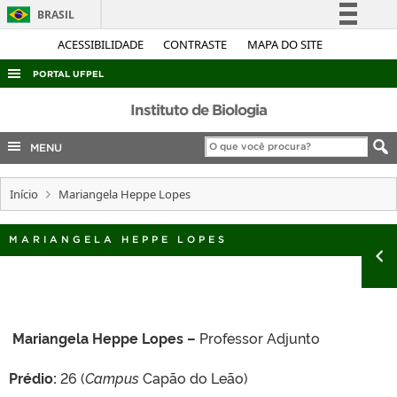
BRASIL
Simplifique!
ACESSIBILIDADE
CONTRASTE
MAPA DO SITE
Comunica BR
PORTAL UFPEL
Participe
ACESSO À INFORMAÇÃO
Instituto de Biologia
Acesso à informação
AUDITORIA
MENU
Legislação
COBALTO
Canais
Início
Mariangela Heppe Lopes
CONCURSOS
EDITAIS
MARIANGELA HEPPE LOPES
INTERNACIONAL
OUVIDORIA
PORTARIAS
Mariangela Heppe Lopes –
Professor Adjunto
TELEFONES
Prédio:
26 (
Campus
Capão do Leão)