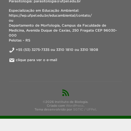
Parasitologia: parasitologia@ufpel.edu.br
Especialização em Educação Ambiental:
https://wp.ufpel.edu.br/educambiental/contato/
ou
Departamento de Morfologia, Campus da Faculdade de
Medicina, Avenida Duque de Caxias, 250 Fragata CEP 96030-
000
Pelotas - RS
+55 (53) 3275-7335 ou 3310 1810 ou 3310 1808
clique para ver o e-mail
©2026 Instituto de Biologia.
Criado com
WordPress
.
Tema desenvolvido por
SGTIC / UFPel
.