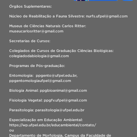
Órgãos Suplementares:
Núcleo de Reabilitação a Fauna Silvestre: nurfs.ufpel@gmail.com
Museus de Ciências Naturais Carlos Ritter:
museucarlosritter@gmail.com
Secretarias de Cursos:
Colegiados de Cursos de Graduação Ciências Biológicas:
colegiadodabiologia@gmail.com
Programas de Pós-graduação:
Entomologia: ppgento@ufpel.edu.br,
ppgentomologiaufpel@gmail.com
Biologia Animal: ppgbioanimal@gmail.com
Fisiologia Vegetal: ppgfv.ufpel@gmail.com
Parasitologia: parasitologia@ufpel.edu.br
Especialização em Educação Ambiental:
https://wp.ufpel.edu.br/educambiental/contato/
ou
Departamento de Morfologia, Campus da Faculdade de