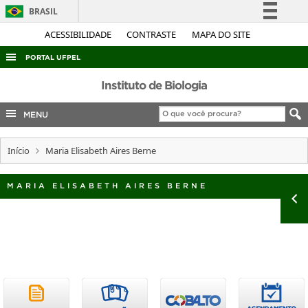
BRASIL
Simplifique!
ACESSIBILIDADE
CONTRASTE
MAPA DO SITE
Comunica BR
PORTAL UFPEL
Participe
ACESSO À INFORMAÇÃO
Instituto de Biologia
Acesso à informação
AUDITORIA
MENU
Legislação
COBALTO
Canais
Início
Maria Elisabeth Aires Berne
CONCURSOS
EDITAIS
MARIA ELISABETH AIRES BERNE
INTERNACIONAL
OUVIDORIA
PORTARIAS
TELEFONES