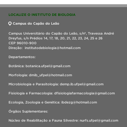
LOCALIZE O INSTITUTO DE BIOLOGIA
Campus do Capão do Leão
Campus Universitário do Capão do Leão, s/nº, Travessa André
Dreyfus, s/n Prédios 14, 17, 18, 20, 21, 22, 23, 24, 25 e 26
CEP 96010-900
Direção: institutodebiologia@hotmail.com
Departamentos:
Botânica: botanica.ufpel@gmail.com
Morfologia: dmib_ufpel@hotmail.com
Microbiologia e Parasitologia: demp.ib.ufpel@gmail.com
Fisiologia e Farmacologia: dfisiologiafarmacologia@gmail.com
Ecologia, Zoologia e Genética: ibdezg@hotmail.com
Órgãos Suplementares:
Núcleo de Reabilitação a Fauna Silvestre: nurfs.ufpel@gmail.com