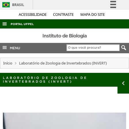
BRASIL
Simplifique!
ACESSIBILIDADE
CONTRASTE
MAPA DO SITE
Comunica BR
PORTAL UFPEL
Participe
ACESSO À INFORMAÇÃO
Instituto de Biologia
Acesso à informação
AUDITORIA
MENU
Legislação
COBALTO
Canais
Início
Laboratório de Zoologia de Invertebrados (INVERT)
CONCURSOS
EDITAIS
LABORATÓRIO DE ZOOLOGIA DE
INVERTEBRADOS (INVERT)
INTERNACIONAL
OUVIDORIA
PORTARIAS
TELEFONES