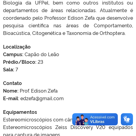
Biologia da UFPel, bem como outros institutos ou
departamentos de áreas relacionadas. Atualmente é
coordenado pelo Professor Edison Zefa que desenvolve
pesquisa científica nas áreas de Comportamento,
Bioacústica, Citogenética e Taxonomia de Orthoptera.
Localização
Campus:
Capão do Leão
Prédio/Bloco:
23
Sala:
7
Contato
Nome:
Prof. Edison Zefa
E-mail
: edzefa@gmail.com
Equipamentos
Estereomicroscópios com câmara clara
Estereomicroscópios Zeiss Discovery V20 equipados
para captura de imagens