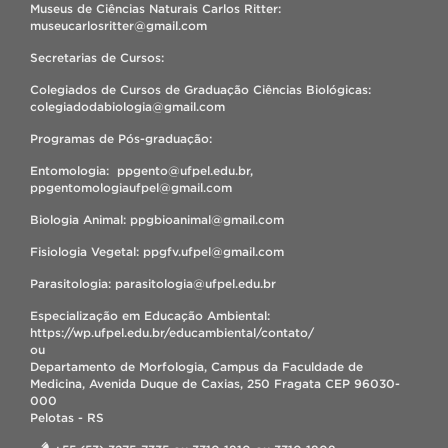
Museus de Ciências Naturais Carlos Ritter:
museucarlosritter@gmail.com
Secretarias de Cursos:
Colegiados de Cursos de Graduação Ciências Biológicas:
colegiadodabiologia@gmail.com
Programas de Pós-graduação:
Entomologia: ppgento@ufpel.edu.br,
ppgentomologiaufpel@gmail.com
Biologia Animal: ppgbioanimal@gmail.com
Fisiologia Vegetal: ppgfv.ufpel@gmail.com
Parasitologia: parasitologia@ufpel.edu.br
Especialização em Educação Ambiental:
https://wp.ufpel.edu.br/educambiental/contato/
ou
Departamento de Morfologia, Campus da Faculdade de
Medicina, Avenida Duque de Caxias, 250 Fragata CEP 96030-
000
Pelotas - RS