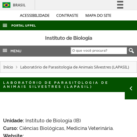
BRASIL
Simplifique!
ACESSIBILIDADE
CONTRASTE
MAPA DO SITE
Comunica BR
PORTAL UFPEL
Participe
ACESSO À INFORMAÇÃO
Instituto de Biologia
Acesso à informação
AUDITORIA
MENU
Legislação
COBALTO
Canais
Início
Laboratório de Parasitologia de Animais Silvestres (LAPASIL)
CONCURSOS
EDITAIS
LABORATÓRIO DE PARASITOLOGIA DE
ANIMAIS SILVESTRES (LAPASIL)
INTERNACIONAL
OUVIDORIA
PORTARIAS
Unidade:
Instituto de Biologia (IB)
TELEFONES
Curso:
Ciências Biológicas, Medicina Veterinária.
Website: