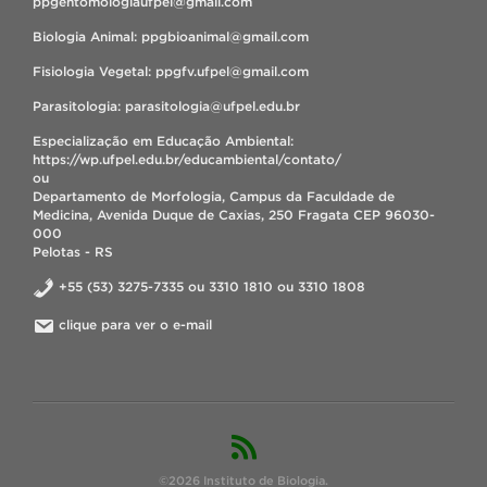
ppgentomologiaufpel@gmail.com
Biologia Animal: ppgbioanimal@gmail.com
Fisiologia Vegetal: ppgfv.ufpel@gmail.com
Parasitologia: parasitologia@ufpel.edu.br
Especialização em Educação Ambiental:
https://wp.ufpel.edu.br/educambiental/contato/
ou
Departamento de Morfologia, Campus da Faculdade de
Medicina, Avenida Duque de Caxias, 250 Fragata CEP 96030-
000
Pelotas - RS
+55 (53) 3275-7335 ou 3310 1810 ou 3310 1808
clique para ver o e-mail
©2026 Instituto de Biologia.