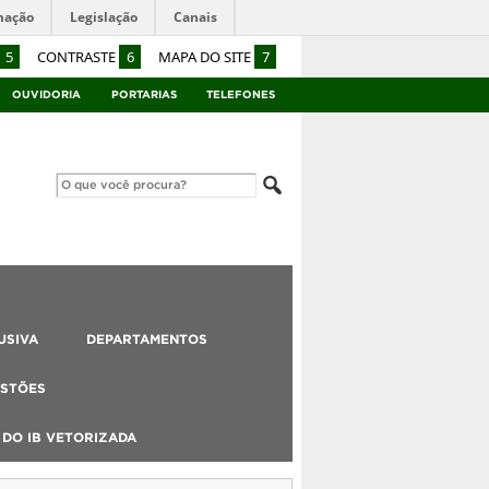
mação
Legislação
Canais
5
CONTRASTE
6
MAPA DO SITE
7
OUVIDORIA
PORTARIAS
TELEFONES
USIVA
DEPARTAMENTOS
STÕES
DO IB VETORIZADA