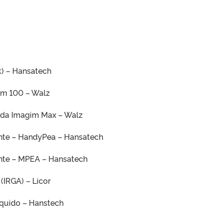
k) – Hansatech
am 100 – Walz
ada Imagim Max – Walz
ente – HandyPea – Hansatech
ente – MPEA – Hansatech
(IRGA) – Licor
íquido – Hanstech