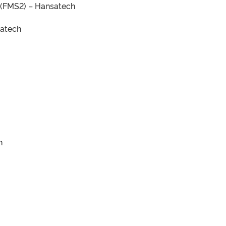
(FMS2) – Hansatech
satech
h