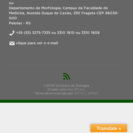
ou
Departamento de Morfologia, Campus da Faculdade de
Medicina, Avenida Duque de Caxias, 250 Fragata CEP 96030-
000
Pelotas - RS
+55 (53) 3275-7335 ou 3310 1810 ou 3310 1808
clique para ver o e-mail
©2026 Instituto de Biologia.
Criado com
WordPress
.
Tema desenvolvido por
SGTIC / UFPel
.
Translate »