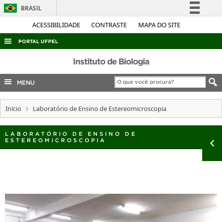
BRASIL
Simplifique!
ACESSIBILIDADE
CONTRASTE
MAPA DO SITE
Comunica BR
PORTAL UFPEL
Participe
ACESSO À INFORMAÇÃO
Instituto de Biologia
Acesso à informação
AUDITORIA
MENU
Legislação
COBALTO
Canais
Início
Laboratório de Ensino de Estereomicroscopia
CONCURSOS
EDITAIS
LABORATÓRIO DE ENSINO DE
ESTEREOMICROSCOPIA
INTERNACIONAL
OUVIDORIA
PORTARIAS
TELEFONES