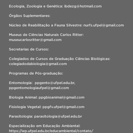
Ecologia, Zoologia e Genética: ibdezg@hotmail.com
Órgãos Suplementares:
Núcleo de Reabilitação a Fauna Silvestre: nurfs.ufpel@gmail.com
Museus de Ciências Naturais Carlos Ritter:
museucarlosritter@gmail.com
Secretarias de Cursos:
Colegiados de Cursos de Graduação Ciências Biológicas:
colegiadodabiologia@gmail.com
Programas de Pós-graduação:
Entomologia: ppgento@ufpel.edu.br,
ppgentomologiaufpel@gmail.com
Biologia Animal: ppgbioanimal@gmail.com
Fisiologia Vegetal: ppgfv.ufpel@gmail.com
Parasitologia: parasitologia@ufpel.edu.br
Especialização em Educação Ambiental:
https://wp.ufpel.edu.br/educambiental/contato/