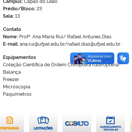
Campus:
Capão do Leão
Prédio/Bloco:
23
Sala:
13
Contato
Nome:
Profª. Ana Maria Rui/ Rafael Antunes Dias
E-mail
: ana.rui@ufpel.edu.br/rafael.dias@ufpel.edu.br
Equipamentos
Coleção Científica de Ordem Chiroptera (Quiróptera)
Balança
Freezer
Microscopia
Paquímetros