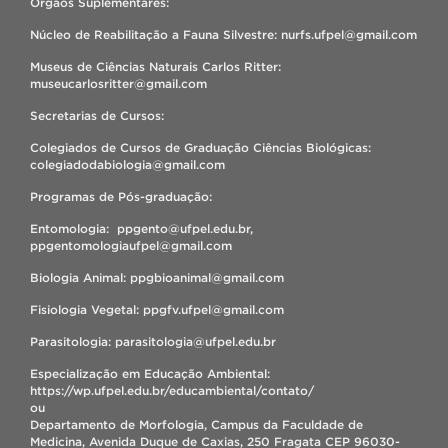
Órgãos Suplementares:
Núcleo de Reabilitação a Fauna Silvestre: nurfs.ufpel@gmail.com
Museus de Ciências Naturais Carlos Ritter:
museucarlosritter@gmail.com
Secretarias de Cursos:
Colegiados de Cursos de Graduação Ciências Biológicas:
colegiadodabiologia@gmail.com
Programas de Pós-graduação:
Entomologia: ppgento@ufpel.edu.br,
ppgentomologiaufpel@gmail.com
Biologia Animal: ppgbioanimal@gmail.com
Fisiologia Vegetal: ppgfv.ufpel@gmail.com
Parasitologia: parasitologia@ufpel.edu.br
Especialização em Educação Ambiental:
https://wp.ufpel.edu.br/educambiental/contato/
ou
Departamento de Morfologia, Campus da Faculdade de
Medicina, Avenida Duque de Caxias, 250 Fragata CEP 96030-