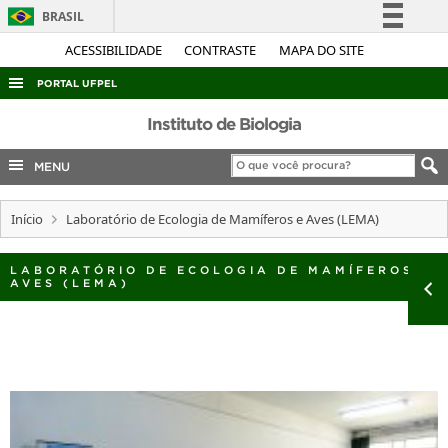
BRASIL
Simplifique!
ACESSIBILIDADE
CONTRASTE
MAPA DO SITE
Comunica BR
PORTAL UFPEL
Participe
ACESSO À INFORMAÇÃO
Instituto de Biologia
Acesso à informação
AUDITORIA
MENU
Legislação
COBALTO
Canais
Início
Laboratório de Ecologia de Mamíferos e Aves (LEMA)
CONCURSOS
EDITAIS
LABORATÓRIO DE ECOLOGIA DE MAMÍFEROS E
AVES (LEMA)
INTERNACIONAL
OUVIDORIA
PORTARIAS
TELEFONES