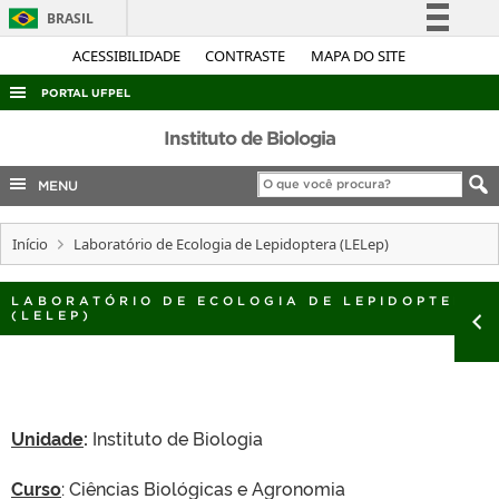
BRASIL
Simplifique!
ACESSIBILIDADE
CONTRASTE
MAPA DO SITE
Comunica BR
PORTAL UFPEL
Participe
ACESSO À INFORMAÇÃO
Instituto de Biologia
Acesso à informação
AUDITORIA
MENU
Legislação
COBALTO
Canais
Início
Laboratório de Ecologia de Lepidoptera (LELep)
CONCURSOS
EDITAIS
LABORATÓRIO DE ECOLOGIA DE LEPIDOPTERA
(LELEP)
INTERNACIONAL
OUVIDORIA
PORTARIAS
Unidade
:
Instituto de Biologia
TELEFONES
Curso
: Ciências Biológicas e Agronomia