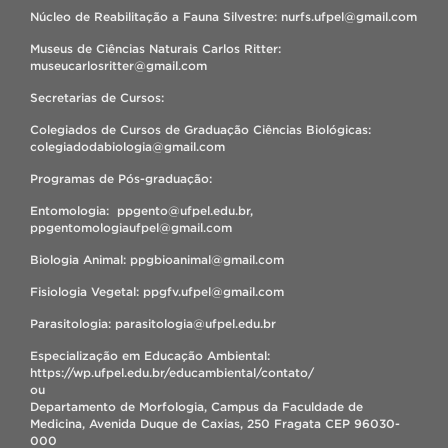
Núcleo de Reabilitação a Fauna Silvestre: nurfs.ufpel@gmail.com
Museus de Ciências Naturais Carlos Ritter:
museucarlosritter@gmail.com
Secretarias de Cursos:
Colegiados de Cursos de Graduação Ciências Biológicas:
colegiadodabiologia@gmail.com
Programas de Pós-graduação:
Entomologia: ppgento@ufpel.edu.br,
ppgentomologiaufpel@gmail.com
Biologia Animal: ppgbioanimal@gmail.com
Fisiologia Vegetal: ppgfv.ufpel@gmail.com
Parasitologia: parasitologia@ufpel.edu.br
Especialização em Educação Ambiental:
https://wp.ufpel.edu.br/educambiental/contato/
ou
Departamento de Morfologia, Campus da Faculdade de
Medicina, Avenida Duque de Caxias, 250 Fragata CEP 96030-
000