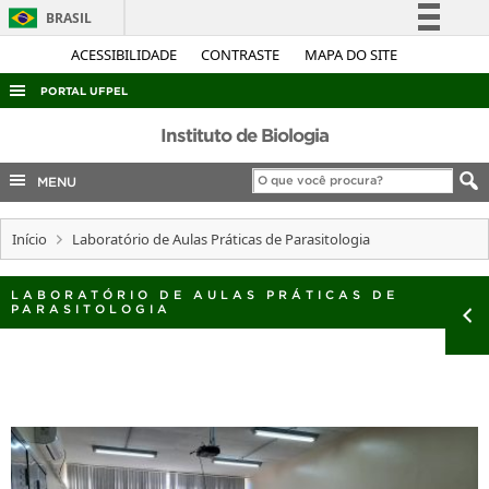
BRASIL
Simplifique!
ACESSIBILIDADE
CONTRASTE
MAPA DO SITE
Comunica BR
PORTAL UFPEL
Participe
ACESSO À INFORMAÇÃO
Instituto de Biologia
Acesso à informação
AUDITORIA
MENU
Legislação
COBALTO
Canais
Início
Laboratório de Aulas Práticas de Parasitologia
CONCURSOS
EDITAIS
LABORATÓRIO DE AULAS PRÁTICAS DE
PARASITOLOGIA
INTERNACIONAL
OUVIDORIA
PORTARIAS
TELEFONES