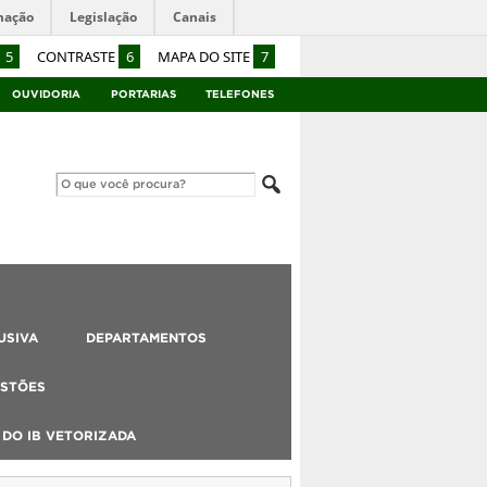
mação
Legislação
Canais
5
CONTRASTE
6
MAPA DO SITE
7
OUVIDORIA
PORTARIAS
TELEFONES
USIVA
DEPARTAMENTOS
STÕES
DO IB VETORIZADA