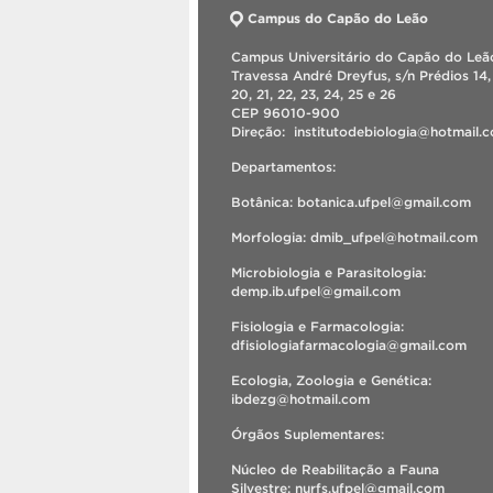
Campus do Capão do Leão
Campus Universitário do Capão do Leão
Travessa André Dreyfus, s/n Prédios 14, 
20, 21, 22, 23, 24, 25 e 26
CEP 96010-900
Direção: institutodebiologia@hotmail
Departamentos:
Botânica: botanica.ufpel@gmail.com
Morfologia: dmib_ufpel@hotmail.com
Microbiologia e Parasitologia:
demp.ib.ufpel@gmail.com
Fisiologia e Farmacologia:
dfisiologiafarmacologia@gmail.com
Ecologia, Zoologia e Genética:
ibdezg@hotmail.com
Órgãos Suplementares:
Núcleo de Reabilitação a Fauna
Silvestre: nurfs.ufpel@gmail.com