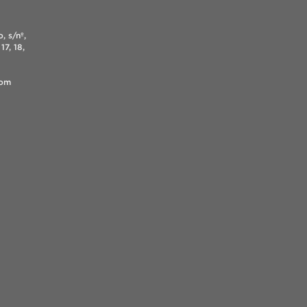
, s/nº,
17, 18,
.com