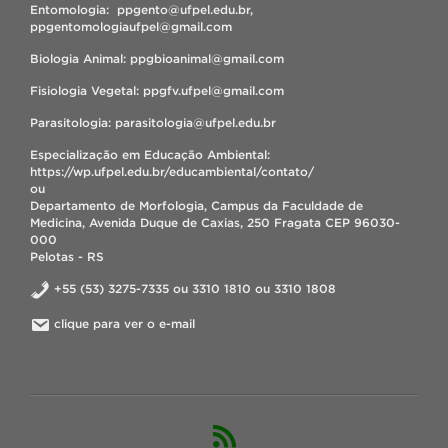
Entomologia: ppgento@ufpel.edu.br,
ppgentomologiaufpel@gmail.com
Biologia Animal: ppgbioanimal@gmail.com
Fisiologia Vegetal: ppgfv.ufpel@gmail.com
Parasitologia: parasitologia@ufpel.edu.br
Especialização em Educação Ambiental:
https://wp.ufpel.edu.br/educambiental/contato/
ou
Departamento de Morfologia, Campus da Faculdade de
Medicina, Avenida Duque de Caxias, 250 Fragata CEP 96030-
000
Pelotas - RS
+55 (53) 3275-7335 ou 3310 1810 ou 3310 1808
clique para ver o e-mail