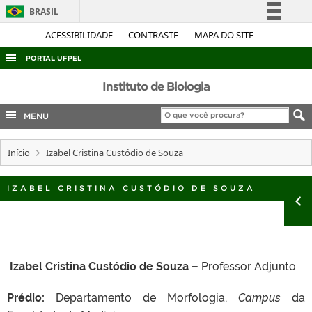
BRASIL
Simplifique!
ACESSIBILIDADE
CONTRASTE
MAPA DO SITE
Comunica BR
PORTAL UFPEL
Participe
ACESSO À INFORMAÇÃO
Instituto de Biologia
Acesso à informação
AUDITORIA
MENU
Legislação
COBALTO
Canais
Início
Izabel Cristina Custódio de Souza
CONCURSOS
EDITAIS
IZABEL CRISTINA CUSTÓDIO DE SOUZA
INTERNACIONAL
OUVIDORIA
PORTARIAS
Izabel Cristina Custódio de Souza –
Professor Adjunto
TELEFONES
Prédio:
Departamento de Morfologia,
Campus
da