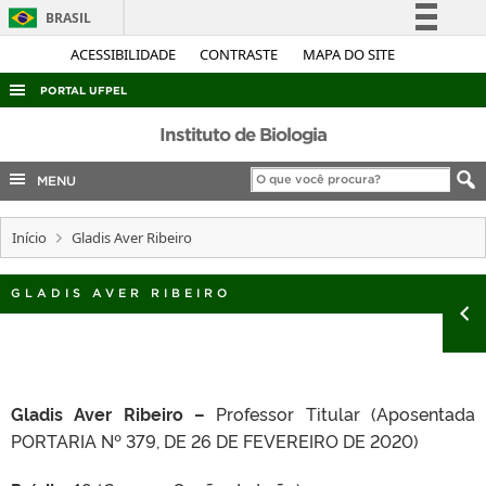
BRASIL
Simplifique!
ACESSIBILIDADE
CONTRASTE
MAPA DO SITE
Comunica BR
PORTAL UFPEL
Participe
ACESSO À INFORMAÇÃO
Instituto de Biologia
Acesso à informação
AUDITORIA
MENU
Legislação
COBALTO
Canais
Início
Gladis Aver Ribeiro
CONCURSOS
EDITAIS
GLADIS AVER RIBEIRO
INTERNACIONAL
OUVIDORIA
PORTARIAS
Gladis Aver Ribeiro –
Professor Titular (Aposentada
TELEFONES
PORTARIA Nº 379, DE 26 DE FEVEREIRO DE 2020)