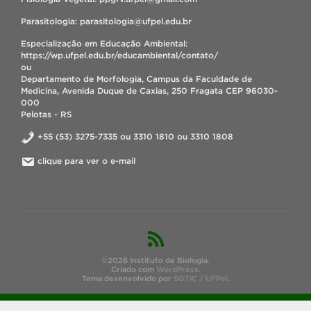
Parasitologia: parasitologia@ufpel.edu.br
Especialização em Educação Ambiental:
https://wp.ufpel.edu.br/educambiental/contato/
ou
Departamento de Morfologia, Campus da Faculdade de
Medicina, Avenida Duque de Caxias, 250 Fragata CEP 96030-
000
Pelotas - RS
+55 (53) 3275-7335 ou 3310 1810 ou 3310 1808
clique para ver o e-mail
©2026 Instituto de Biologia.
Criado com
WordPress
.
Tema desenvolvido por
SGTIC / UFPel
.