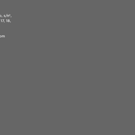
, s/nº,
17, 18,
.com