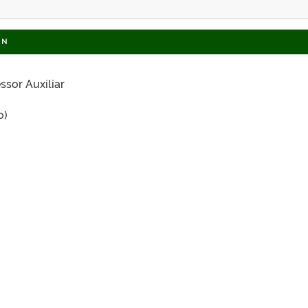
AN
ssor Auxiliar
o)
m