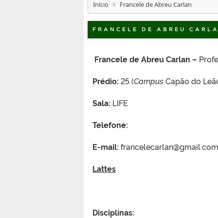
Início
Francele de Abreu Carlan
FRANCELE DE ABREU CARL
Francele de Abreu Carlan –
Profe
Prédio:
25 (
Campus
Capão do Leã
Sala:
LIFE
Telefone:
E-mail
:
francelecarlan@gmail.co
Lattes
Disciplinas: