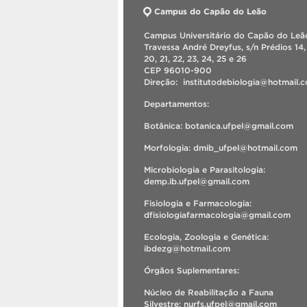
Campus do Capão do Leão
Campus Universitário do Capão do Leão
Travessa André Dreyfus, s/n Prédios 14, 
20, 21, 22, 23, 24, 25 e 26
CEP 96010-900
Direção: institutodebiologia@hotmail
Departamentos:
Botânica: botanica.ufpel@gmail.com
Morfologia: dmib_ufpel@hotmail.com
Microbiologia e Parasitologia:
demp.ib.ufpel@gmail.com
Fisiologia e Farmacologia:
dfisiologiafarmacologia@gmail.com
Ecologia, Zoologia e Genética:
ibdezg@hotmail.com
Órgãos Suplementares:
Núcleo de Reabilitação a Fauna
Silvestre: nurfs.ufpel@gmail.com