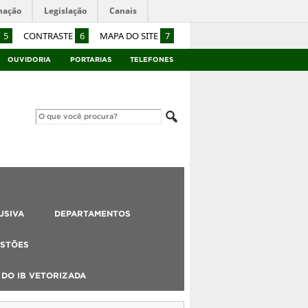
mação
Legislação
Canais
5
CONTRASTE
6
MAPA DO SITE
7
OUVIDORIA
PORTARIAS
TELEFONES
USIVA
DEPARTAMENTOS
STÕES
DO IB VETORIZADA