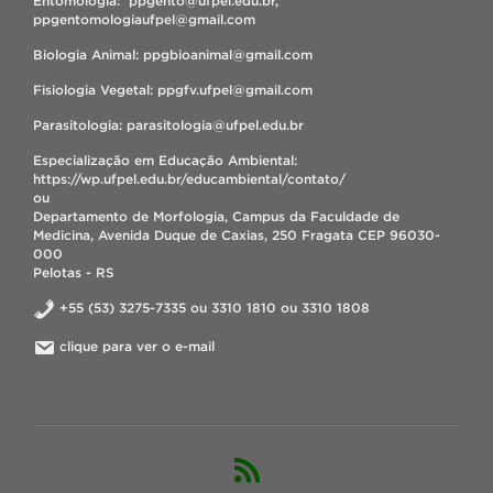
Entomologia: ppgento@ufpel.edu.br,
ppgentomologiaufpel@gmail.com
Biologia Animal: ppgbioanimal@gmail.com
Fisiologia Vegetal: ppgfv.ufpel@gmail.com
Parasitologia: parasitologia@ufpel.edu.br
Especialização em Educação Ambiental:
https://wp.ufpel.edu.br/educambiental/contato/
ou
Departamento de Morfologia, Campus da Faculdade de
Medicina, Avenida Duque de Caxias, 250 Fragata CEP 96030-
000
Pelotas - RS
+55 (53) 3275-7335 ou 3310 1810 ou 3310 1808
clique para ver o e-mail