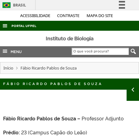
BRASIL
Simplifique!
ACESSIBILIDADE
CONTRASTE
MAPA DO SITE
Comunica BR
PORTAL UFPEL
Participe
ACESSO À INFORMAÇÃO
Instituto de Biologia
Acesso à informação
AUDITORIA
MENU
Legislação
COBALTO
Canais
Início
Fábio Ricardo Pablos de Souza
CONCURSOS
EDITAIS
FÁBIO RICARDO PABLOS DE SOUZA
INTERNACIONAL
OUVIDORIA
PORTARIAS
Fábio Ricardo Pablos de Souza –
Professor Adjunto
TELEFONES
Prédio:
23 (Campus Capão do Leão)