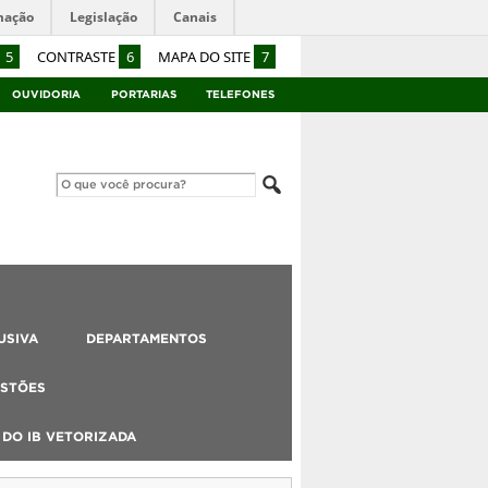
mação
Legislação
Canais
5
CONTRASTE
6
MAPA DO SITE
7
OUVIDORIA
PORTARIAS
TELEFONES
USIVA
DEPARTAMENTOS
STÕES
DO IB VETORIZADA