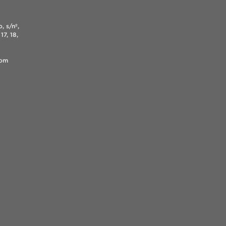
, s/nº,
17, 18,
.com