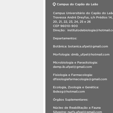
Campus do Capão do Leão
Campus Universitário do Capão do Leão
Travessa André Dreyfus, s/n Prédios 14, 
20, 21, 22, 23, 24, 25 e 26
CEP 96010-900
Direção: institutodebiologia@hotmail
Departamentos:
Botânica: botanica.ufpel@gmail.com
Morfologia: dmib_ufpel@hotmail.com
Microbiologia e Parasitologia:
demp.ib.ufpel@gmail.com
Fisiologia e Farmacologia:
dfisiologiafarmacologia@gmail.com
Ecologia, Zoologia e Genética:
ibdezg@hotmail.com
Órgãos Suplementares:
Núcleo de Reabilitação a Fauna
Silvestre: nurfs.ufpel@gmail.com