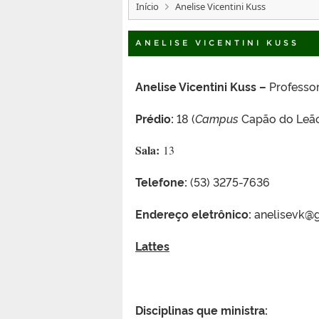
Início
Anelise Vicentini Kuss
ANELISE VICENTINI KUSS
Anelise Vicentini Kuss –
Professo
Prédio:
18 (
Campus
Capão do Leã
Sala:
13
Telefone:
(53) 3275-7636
Endereço eletrônico:
anelisevk@gm
Lattes
Disciplinas que ministra: