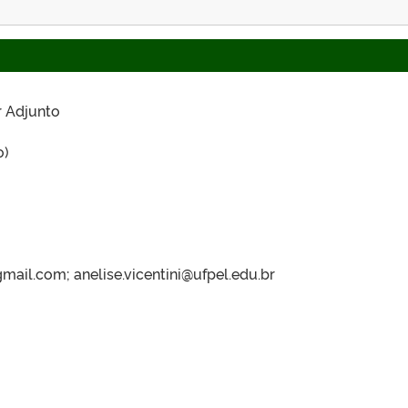
r Adjunto
o)
ail.com; anelise.vicentini@ufpel.edu.br