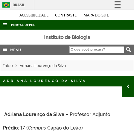
BRASIL
Simplifique!
ACESSIBILIDADE
CONTRASTE
MAPA DO SITE
Comunica BR
PORTAL UFPEL
Participe
ACESSO À INFORMAÇÃO
Instituto de Biologia
Acesso à informação
AUDITORIA
MENU
Legislação
COBALTO
Canais
Início
Adriana Lourenço da Silva
CONCURSOS
EDITAIS
ADRIANA LOURENÇO DA SILVA
INTERNACIONAL
OUVIDORIA
PORTARIAS
Adriana Lourenço da Silva –
Professor Adjunto
TELEFONES
Prédio:
17 (
Campus
Capão do Leão)