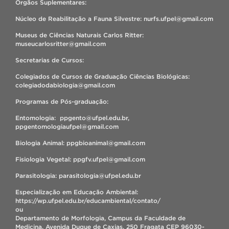
Órgãos Suplementares:
Núcleo de Reabilitação a Fauna Silvestre: nurfs.ufpel@gmail.com
Museus de Ciências Naturais Carlos Ritter:
museucarlosritter@gmail.com
Secretarias de Cursos:
Colegiados de Cursos de Graduação Ciências Biológicas:
colegiadodabiologia@gmail.com
Programas de Pós-graduação:
Entomologia: ppgento@ufpel.edu.br,
ppgentomologiaufpel@gmail.com
Biologia Animal: ppgbioanimal@gmail.com
Fisiologia Vegetal: ppgfv.ufpel@gmail.com
Parasitologia: parasitologia@ufpel.edu.br
Especialização em Educação Ambiental:
https://wp.ufpel.edu.br/educambiental/contato/
ou
Departamento de Morfologia, Campus da Faculdade de
Medicina, Avenida Duque de Caxias, 250 Fragata CEP 96030-