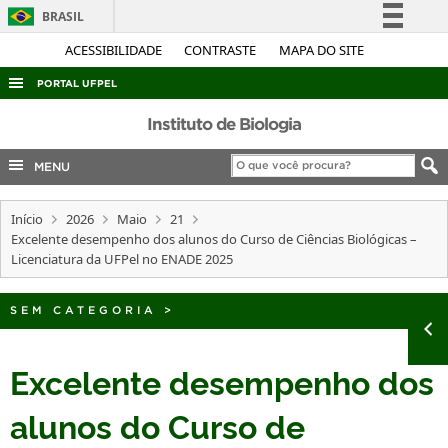
BRASIL
Simplifique!
ACESSIBILIDADE
CONTRASTE
MAPA DO SITE
Comunica BR
PORTAL UFPEL
Participe
ACESSO À INFORMAÇÃO
Instituto de Biologia
Acesso à informação
AUDITORIA
MENU
Legislação
COBALTO
Canais
Início
2026
Maio
21
CONCURSOS
Excelente desempenho dos alunos do Curso de Ciências Biológicas –
EDITAIS
Licenciatura da UFPel no ENADE 2025
INTERNACIONAL
SEM CATEGORIA
>
OUVIDORIA
PORTARIAS
Excelente desempenho dos
TELEFONES
alunos do Curso de