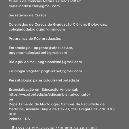
Museus de Ciências Naturais Carlos Ritter:
museucarlosritter@gmail.com
Secretarias de Cursos:
Colegiados de Cursos de Graduação Ciências Biológicas:
colegiadodabiologia@gmail.com
Programas de Pós-graduação:
Entomologia: ppgento@ufpel.edu.br,
ppgentomologiaufpel@gmail.com
Biologia Animal: ppgbioanimal@gmail.com
Fisiologia Vegetal: ppgfv.ufpel@gmail.com
Parasitologia: parasitologia@ufpel.edu.br
Especialização em Educação Ambiental:
https://wp.ufpel.edu.br/educambiental/contato/
ou
Departamento de Morfologia, Campus da Faculdade de
Medicina, Avenida Duque de Caxias, 250 Fragata CEP 96030-
000
Pelotas - RS
+55 (53) 3275-7335 ou 3310 1810 ou 3310 1808