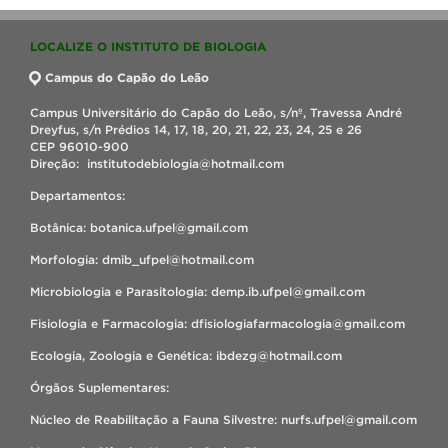
LOCALIZE O INSTITUTO DE BIOLOGIA
Campus do Capão do Leão
Campus Universitário do Capão do Leão, s/nº, Travessa André
Dreyfus, s/n Prédios 14, 17, 18, 20, 21, 22, 23, 24, 25 e 26
CEP 96010-900
Direção: institutodebiologia@hotmail.com
Departamentos:
Botânica: botanica.ufpel@gmail.com
Morfologia: dmib_ufpel@hotmail.com
Microbiologia e Parasitologia: demp.ib.ufpel@gmail.com
Fisiologia e Farmacologia: dfisiologiafarmacologia@gmail.com
Ecologia, Zoologia e Genética: ibdezg@hotmail.com
Órgãos Suplementares:
Núcleo de Reabilitação a Fauna Silvestre: nurfs.ufpel@gmail.com