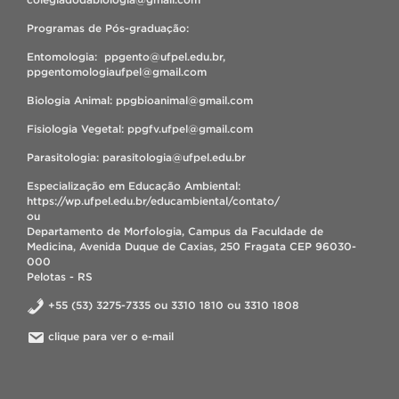
Programas de Pós-graduação:
Entomologia: ppgento@ufpel.edu.br,
ppgentomologiaufpel@gmail.com
Biologia Animal: ppgbioanimal@gmail.com
Fisiologia Vegetal: ppgfv.ufpel@gmail.com
Parasitologia: parasitologia@ufpel.edu.br
Especialização em Educação Ambiental:
https://wp.ufpel.edu.br/educambiental/contato/
ou
Departamento de Morfologia, Campus da Faculdade de
Medicina, Avenida Duque de Caxias, 250 Fragata CEP 96030-
000
Pelotas - RS
+55 (53) 3275-7335 ou 3310 1810 ou 3310 1808
clique para ver o e-mail