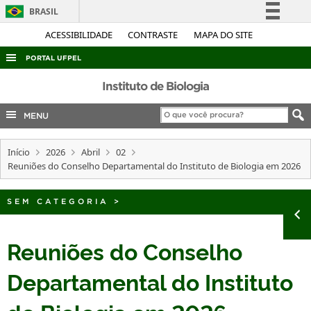
BRASIL
Simplifique!
ACESSIBILIDADE
CONTRASTE
MAPA DO SITE
Comunica BR
PORTAL UFPEL
Participe
ACESSO À INFORMAÇÃO
Instituto de Biologia
Acesso à informação
AUDITORIA
MENU
Legislação
COBALTO
Canais
Início
2026
Abril
02
CONCURSOS
Reuniões do Conselho Departamental do Instituto de Biologia em 2026
EDITAIS
INTERNACIONAL
SEM CATEGORIA
>
OUVIDORIA
Reuniões do Conselho
PORTARIAS
Departamental do Instituto
TELEFONES