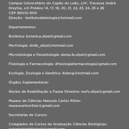
Campus Universitário do Capão do Leão, s/nº, Travessa André
Dreyfus, s/n Prédios 14, 17, 18, 20, 21, 22, 23, 24, 25 e 26
CEP 96010-900
Direção: institutodebiologia@hotmail.com
Departamentos:
Botânica: botanica.ufpel@gmail.com
Morfologia: dmib_ufpel@hotmail.com
Microbiologia e Parasitologia: demp.ib.ufpel@gmail.com
Fisiologia e Farmacologia: dfisiologiafarmacologia@gmail.com
Ecologia, Zoologia e Genética: ibdezg@hotmail.com
Órgãos Suplementares:
Núcleo de Reabilitação a Fauna Silvestre: nurfs.ufpel@gmail.com
Museus de Ciências Naturais Carlos Ritter:
museucarlosritter@gmail.com
Secretarias de Cursos:
Colegiados de Cursos de Graduação Ciências Biológicas:
colegiadodabiologia@gmail.com