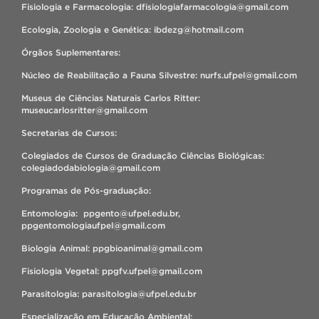
Fisiologia e Farmacologia: dfisiologiafarmacologia@gmail.com
Ecologia, Zoologia e Genética: ibdezg@hotmail.com
Órgãos Suplementares:
Núcleo de Reabilitação a Fauna Silvestre: nurfs.ufpel@gmail.com
Museus de Ciências Naturais Carlos Ritter:
museucarlosritter@gmail.com
Secretarias de Cursos:
Colegiados de Cursos de Graduação Ciências Biológicas:
colegiadodabiologia@gmail.com
Programas de Pós-graduação:
Entomologia: ppgento@ufpel.edu.br,
ppgentomologiaufpel@gmail.com
Biologia Animal: ppgbioanimal@gmail.com
Fisiologia Vegetal: ppgfv.ufpel@gmail.com
Parasitologia: parasitologia@ufpel.edu.br
Especialização em Educação Ambiental: