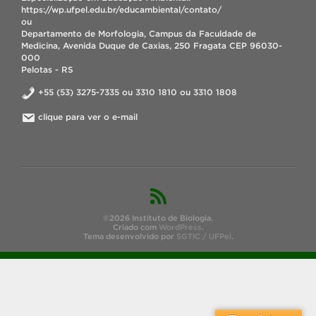
https://wp.ufpel.edu.br/educambiental/contato/
ou
Departamento de Morfologia, Campus da Faculdade de
Medicina, Avenida Duque de Caxias, 250 Fragata CEP 96030-
000
Pelotas - RS
+55 (53) 3275-7335 ou 3310 1810 ou 3310 1808
clique para ver o e-mail
©2026 Instituto de Biologia.
Criado com
WordPress
.
Tema desenvolvido por
SGTIC / UFPel
.