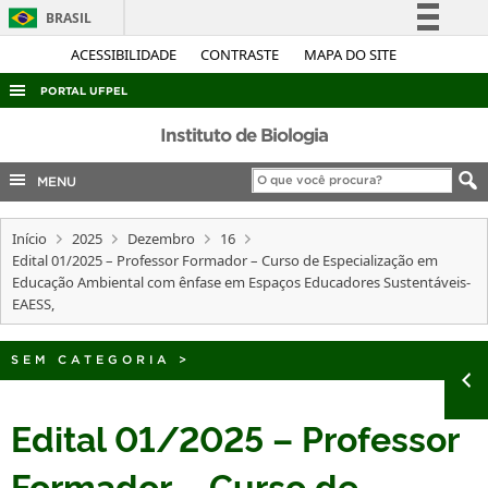
BRASIL
Simplifique!
ACESSIBILIDADE
CONTRASTE
MAPA DO SITE
Comunica BR
PORTAL UFPEL
Participe
ACESSO À INFORMAÇÃO
Instituto de Biologia
Acesso à informação
AUDITORIA
MENU
Legislação
COBALTO
Canais
Início
2025
Dezembro
16
CONCURSOS
Edital 01/2025 – Professor Formador – Curso de Especialização em
EDITAIS
Educação Ambiental com ênfase em Espaços Educadores Sustentáveis-
EAESS,
INTERNACIONAL
OUVIDORIA
SEM CATEGORIA
>
PORTARIAS
Edital 01/2025 – Professor
TELEFONES
Formador – Curso de