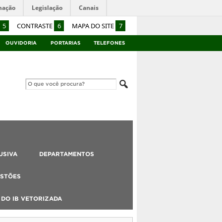
mação
Legislação
Canais
5
CONTRASTE
6
MAPA DO SITE
7
OUVIDORIA
PORTARIAS
TELEFONES
USIVA
DEPARTAMENTOS
STÕES
DO IB VETORIZADA