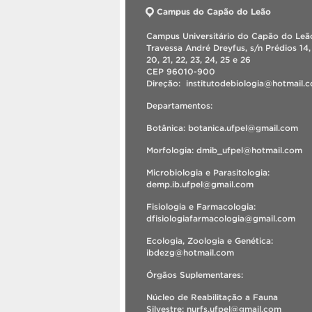
Campus do Capão do Leão
Campus Universitário do Capão do Leão
Travessa André Dreyfus, s/n Prédios 14, 
20, 21, 22, 23, 24, 25 e 26
CEP 96010-900
Direção: institutodebiologia@hotmail
Departamentos:
Botânica: botanica.ufpel@gmail.com
Morfologia: dmib_ufpel@hotmail.com
Microbiologia e Parasitologia:
demp.ib.ufpel@gmail.com
Fisiologia e Farmacologia:
dfisiologiafarmacologia@gmail.com
Ecologia, Zoologia e Genética:
ibdezg@hotmail.com
Órgãos Suplementares:
Núcleo de Reabilitação a Fauna
Silvestre: nurfs.ufpel@gmail.com