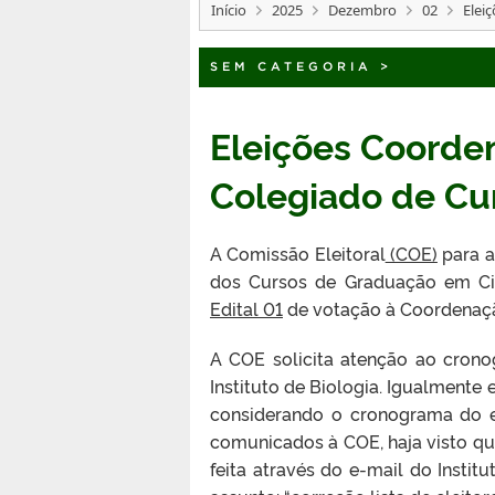
Início
2025
Dezembro
02
Elei
SEM CATEGORIA
>
Eleições Coorde
Colegiado de Cur
A Comissão Eleitoral
(COE)
para a
dos Cursos de Graduação em Ciê
Edital 01
de votação à Coordenaçã
A COE solicita atenção ao cron
Instituto de Biologia. Igualmente
considerando o cronograma do e
comunicados à COE, haja visto qu
feita através do e-mail do Insti