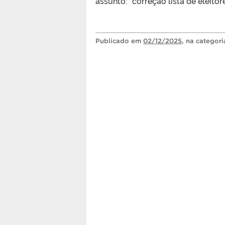
assunto: “correção lista de eleito
Publicado
em
02/12/2025
, na categor