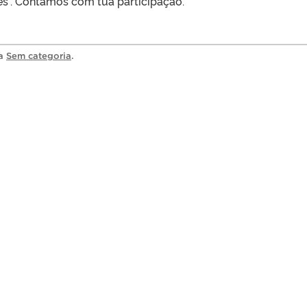
res”. Contamos com tua participação.
ia
Sem categoria
.