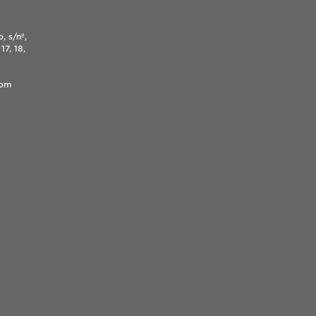
, s/nº,
17, 18,
.com