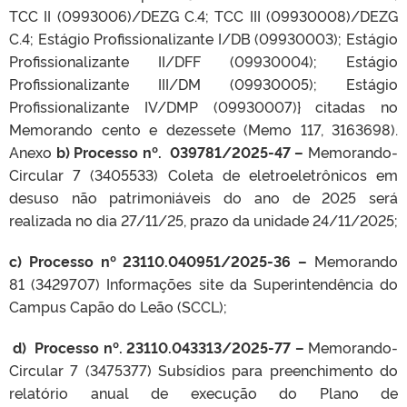
TCC II (0993006)/DEZG C.4; TCC III (09930008)/DEZG
C.4; Estágio Profissionalizante I/DB (09930003); Estágio
Profissionalizante II/DFF (09930004); Estágio
Profissionalizante III/DM (09930005); Estágio
Profissionalizante IV/DMP (09930007)} citadas no
Memorando cento e dezessete (Memo 117, 3163698).
Anexo
b) Processo nº. 039781/2025-47 –
Memorando-
Circular 7 (3405533) Coleta de eletroeletrônicos em
desuso não patrimoniáveis do ano de 2025 será
realizada no dia 27/11/25, prazo da unidade 24/11/2025;
c) Processo nº 23110.040951/2025-36 –
Memorando
81 (3429707) Informações site da Superintendência do
Campus Capão do Leão (SCCL);
d) Processo nº. 23110.043313/2025-77 –
Memorando-
Circular 7 (3475377) Subsídios para preenchimento do
relatório anual de execução do Plano de