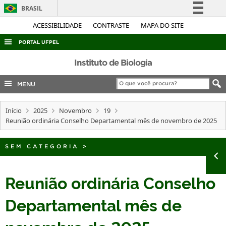
BRASIL
Simplifique!
ACESSIBILIDADE
CONTRASTE
MAPA DO SITE
Comunica BR
PORTAL UFPEL
Participe
ACESSO À INFORMAÇÃO
Instituto de Biologia
Acesso à informação
AUDITORIA
MENU
Legislação
COBALTO
Canais
Início
2025
Novembro
19
CONCURSOS
Reunião ordinária Conselho Departamental mês de novembro de 2025
EDITAIS
INTERNACIONAL
SEM CATEGORIA
>
OUVIDORIA
Reunião ordinária Conselho
PORTARIAS
Departamental mês de
TELEFONES