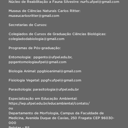
Núcleo de Reabilitação a Fauna Silvestre: nurfs.ufpel@gmail.com
Museus de Ciências Naturais Carlos Ritter:
museucarlosritter@gmail.com
Secretarias de Cursos:
Colegiados de Cursos de Graduação Ciências Biológicas:
colegiadodabiologia@gmail.com
Programas de Pós-graduação:
Entomologia: ppgento@ufpel.edu.br,
ppgentomologiaufpel@gmail.com
Biologia Animal: ppgbioanimal@gmail.com
Fisiologia Vegetal: ppgfv.ufpel@gmail.com
Parasitologia: parasitologia@ufpel.edu.br
Especialização em Educação Ambiental:
https://wp.ufpel.edu.br/educambiental/contato/
ou
Departamento de Morfologia, Campus da Faculdade de
Medicina, Avenida Duque de Caxias, 250 Fragata CEP 96030-
000
Pelotas - RS