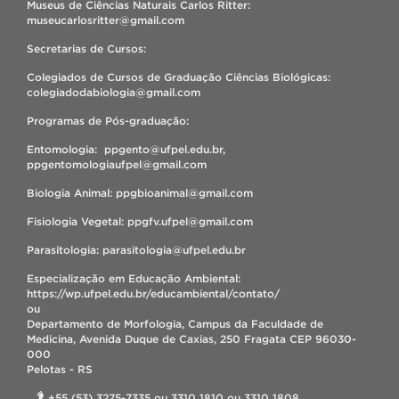
Museus de Ciências Naturais Carlos Ritter:
museucarlosritter@gmail.com
Secretarias de Cursos:
Colegiados de Cursos de Graduação Ciências Biológicas:
colegiadodabiologia@gmail.com
Programas de Pós-graduação:
Entomologia: ppgento@ufpel.edu.br,
ppgentomologiaufpel@gmail.com
Biologia Animal: ppgbioanimal@gmail.com
Fisiologia Vegetal: ppgfv.ufpel@gmail.com
Parasitologia: parasitologia@ufpel.edu.br
Especialização em Educação Ambiental:
https://wp.ufpel.edu.br/educambiental/contato/
ou
Departamento de Morfologia, Campus da Faculdade de
Medicina, Avenida Duque de Caxias, 250 Fragata CEP 96030-
000
Pelotas - RS
+55 (53) 3275-7335 ou 3310 1810 ou 3310 1808