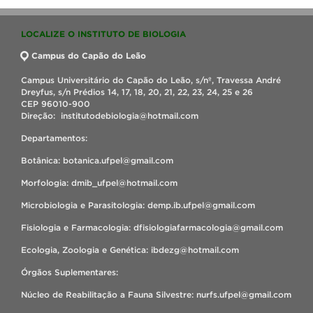
LOCALIZE O INSTITUTO DE BIOLOGIA
Campus do Capão do Leão
Campus Universitário do Capão do Leão, s/nº, Travessa André
Dreyfus, s/n Prédios 14, 17, 18, 20, 21, 22, 23, 24, 25 e 26
CEP 96010-900
Direção: institutodebiologia@hotmail.com
Departamentos:
Botânica: botanica.ufpel@gmail.com
Morfologia: dmib_ufpel@hotmail.com
Microbiologia e Parasitologia: demp.ib.ufpel@gmail.com
Fisiologia e Farmacologia: dfisiologiafarmacologia@gmail.com
Ecologia, Zoologia e Genética: ibdezg@hotmail.com
Órgãos Suplementares:
Núcleo de Reabilitação a Fauna Silvestre: nurfs.ufpel@gmail.com