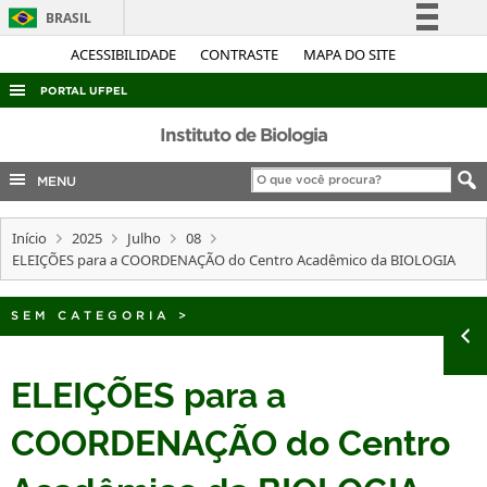
BRASIL
Simplifique!
ACESSIBILIDADE
CONTRASTE
MAPA DO SITE
Comunica BR
PORTAL UFPEL
Participe
ACESSO À INFORMAÇÃO
Instituto de Biologia
Acesso à informação
AUDITORIA
MENU
Legislação
COBALTO
Canais
Início
2025
Julho
08
CONCURSOS
ELEIÇÕES para a COORDENAÇÃO do Centro Acadêmico da BIOLOGIA
EDITAIS
INTERNACIONAL
SEM CATEGORIA
>
OUVIDORIA
ELEIÇÕES para a
PORTARIAS
COORDENAÇÃO do Centro
TELEFONES