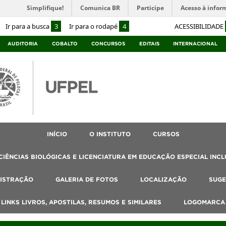
Simplifique!
Comunica BR
Participe
Acesso à infor
Ir para a busca
3
Ir para o rodapé
4
ACESSIBILIDADE
AUDITORIA
COBALTO
CONCURSOS
EDITAIS
INTERNACIONAL
INÍCIO
O INSTITUTO
CURSOS
IÊNCIAS BIOLÓGICAS E LICENCIATURA EM EDUCAÇÃO ESPECIAL INCL
ISTRAÇÃO
GALERIA DE FOTOS
LOCALIZAÇÃO
SUGE
, LINKS LIVROS, APOSTILAS, RESUMOS E SIMILARES
LOGOMARCA 