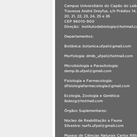
Campus Universitário do Capão do Leão
Travessa André Dreyfus, s/n Prédios 14, 
20, 21, 22, 23, 24, 25 e 26
CEP 96010-900
Direção: institutodebiologia@hotmail
Departamentos:
Botânica: botanica.ufpel@gmail.com
Morfologia: dmib_ufpel@hotmail.com
Microbiologia e Parasitologia:
demp.ib.ufpel@gmail.com
Fisiologia e Farmacologia:
dfisiologiafarmacologia@gmail.com
Ecologia, Zoologia e Genética:
ibdezg@hotmail.com
Órgãos Suplementares:
Núcleo de Reabilitação a Fauna
Silvestre: nurfs.ufpel@gmail.com
Museus de Ciências Naturais Carlos Ritt