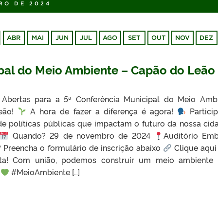
RO DE 2024
ABR
MAI
JUN
JUL
AGO
SET
OUT
NOV
DEZ
pal do Meio Ambiente – Capão do Leão
Abertas para a 5ª Conferência Municipal do Meio Amb
eão!
A hora de fazer a diferença é agora!
Partici
e políticas públicas que impactam o futuro da nossa cid
Quando? 29 de novembro de 2024
Auditório Em
 Preencha o formulário de inscrição abaixo
Clique aqui
a! Com união, podemos construir um meio ambiente 
#MeioAmbiente […]