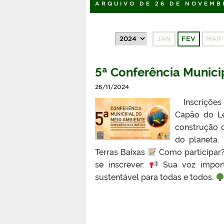
ARQUIVO DE 26 DE NOVEMB
JAN
FEV
MAR
5ª Conferência Munici
26/11/2024
Inscrições 
Capão do L
construção d
do planeta.
Terras Baixas
Como participar?
se inscrever:
Sua voz import
sustentável para todas e todos.