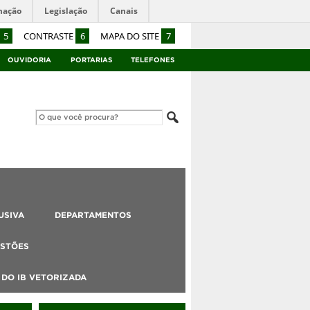
mação
Legislação
Canais
5
CONTRASTE
6
MAPA DO SITE
7
OUVIDORIA
PORTARIAS
TELEFONES
USIVA
DEPARTAMENTOS
STÕES
DO IB VETORIZADA