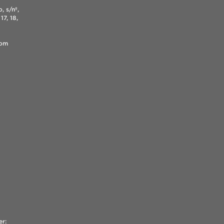
, s/nº,
17, 18,
.com
er: