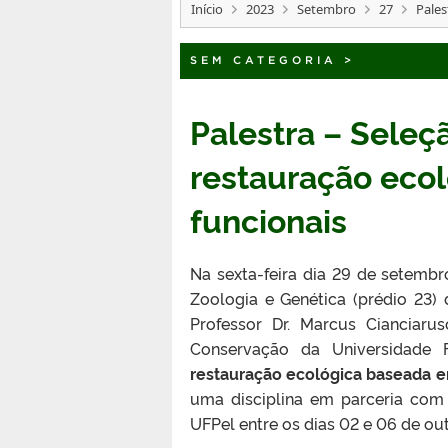
Início
2023
Setembro
27
Pales
SEM CATEGORIA
>
Palestra – Seleç
restauração eco
funcionais
Na sexta-feira dia 29 de setemb
Zoologia e Genética (prédio 23) 
Professor Dr. Marcus Cianciar
Conservação da Universidade F
restauração ecológica baseada e
uma disciplina em parceria co
UFPel entre os dias 02 e 06 de ou