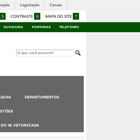
mação
Legislação
Canais
5
CONTRASTE
6
MAPA DO SITE
7
OUVIDORIA
PORTARIAS
TELEFONES
USIVA
DEPARTAMENTOS
STÕES
DO IB VETORIZADA