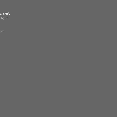
, s/nº,
17, 18,
.com