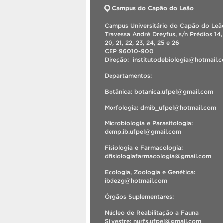
Campus do Capão do Leão
Campus Universitário do Capão do Leão
Travessa André Dreyfus, s/n Prédios 14, 
20, 21, 22, 23, 24, 25 e 26
CEP 96010-900
Direção: institutodebiologia@hotmail
Departamentos:
Botânica: botanica.ufpel@gmail.com
Morfologia: dmib_ufpel@hotmail.com
Microbiologia e Parasitologia:
demp.ib.ufpel@gmail.com
Fisiologia e Farmacologia:
dfisiologiafarmacologia@gmail.com
Ecologia, Zoologia e Genética:
ibdezg@hotmail.com
Órgãos Suplementares:
Núcleo de Reabilitação a Fauna
Silvestre: nurfs.ufpel@gmail.com