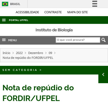
BRASIL
Simplifique!
ACESSIBILIDADE
CONTRASTE
MAPA DO SITE
Comunica BR
PORTAL UFPEL
Participe
ACESSO À INFORMAÇÃO
Instituto de Biologia
Acesso à informação
AUDITORIA
MENU
Legislação
COBALTO
Canais
Início
2022
Dezembro
09
CONCURSOS
Nota de repúdio do FORDIR/UFPEL
EDITAIS
INTERNACIONAL
SEM CATEGORIA
>
OUVIDORIA
Nota de repúdio do
PORTARIAS
FORDIR/UFPEL
TELEFONES