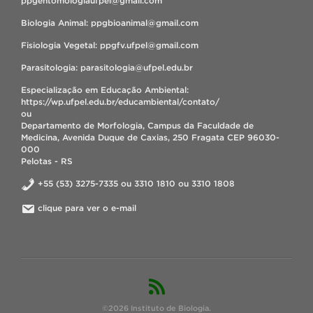
ppgentomologiaufpel@gmail.com
Biologia Animal: ppgbioanimal@gmail.com
Fisiologia Vegetal: ppgfv.ufpel@gmail.com
Parasitologia: parasitologia@ufpel.edu.br
Especialização em Educação Ambiental:
https://wp.ufpel.edu.br/educambiental/contato/
ou
Departamento de Morfologia, Campus da Faculdade de
Medicina, Avenida Duque de Caxias, 250 Fragata CEP 96030-
000
Pelotas - RS
+55 (53) 3275-7335 ou 3310 1810 ou 3310 1808
clique para ver o e-mail
©2026 Instituto de Biologia.