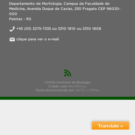
Departamento de Morfologia, Campus da Faculdade de
Medicina, Avenida Duque de Caxias, 250 Fragata CEP 96030-
000
Pelotas - RS
+55 (53) 3275-7335 ou 3310 1810 ou 3310 1808
clique para ver o e-mail
©2026 Instituto de Biologia.
Criado com
WordPress
.
Tema desenvolvido por
SGTIC / UFPel
.
Translate »