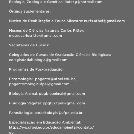
Ecologia, Zoologia e Genética: ibdezg@hotmail.com
Órgãos Suplementares:
Núcleo de Reabilitação a Fauna Silvestre: nurfs.ufpel@gmail.com
Museus de Ciências Naturais Carlos Ritter:
museucarlosritter@gmail.com
Secretarias de Cursos:
Colegiados de Cursos de Graduação Ciências Biológicas:
colegiadodabiologia@gmail.com
Programas de Pós-graduação:
Entomologia: ppgento@ufpel.edu.br,
ppgentomologiaufpel@gmail.com
Biologia Animal: ppgbioanimal@gmail.com
Fisiologia Vegetal: ppgfv.ufpel@gmail.com
Parasitologia: parasitologia@ufpel.edu.br
Especialização em Educação Ambiental:
https://wp.ufpel.edu.br/educambiental/contato/
ou