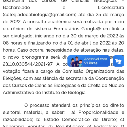
secretaria dos cursos de Ciências Biológicas –
Bacharelado e Licenciatura
(colegiadodabiologia@gmail.com) até dia 25 de março
de 2022. A consulta acadêmica será realizada por meio
eletrônico do sistema Formulários Google® em link a
ser divulgado, iniciando no dia 30 de março de 2022 às
08 horas e finalizando no dia 01 de abril de 2022 às 20
horas. Caso ocorra necessidade de alteração nas datas,
o novo cronograma será divulgado no processo SEI
23110.030544/2021-97. A condução do processo de
votação ficará a cargo da Comissão Organizadora das
Eleições, com assistência da secretaria da Coordenação
dos Cursos de Ciências Biológicas e da Chefia do Núcleo
Administrativo do Instituto de Biologia.
O processo atenderá os princípios do direito
eleitoral material, a saber: a) Proporcionalidade e
razoabilidade; b) Estado Democrático de Direito; c)
Soberania Popular; d) Republicano; e) Federativo; f)