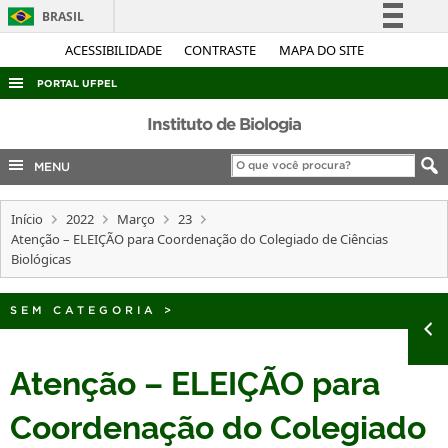
BRASIL
Simplifique!
ACESSIBILIDADE
CONTRASTE
MAPA DO SITE
Comunica BR
PORTAL UFPEL
Participe
ACESSO À INFORMAÇÃO
Instituto de Biologia
Acesso à informação
AUDITORIA
MENU
Legislação
COBALTO
Canais
Início
2022
Março
23
CONCURSOS
Atenção – ELEIÇÃO para Coordenação do Colegiado de Ciências
EDITAIS
Biológicas
INTERNACIONAL
SEM CATEGORIA
>
OUVIDORIA
PORTARIAS
Atenção – ELEIÇÃO para
TELEFONES
Coordenação do Colegiado