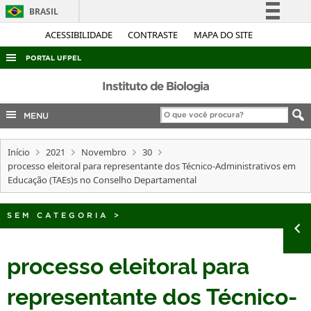
BRASIL
Simplifique!
ACESSIBILIDADE
CONTRASTE
MAPA DO SITE
Comunica BR
PORTAL UFPEL
Participe
ACESSO À INFORMAÇÃO
Instituto de Biologia
Acesso à informação
AUDITORIA
MENU
Legislação
COBALTO
Canais
Início
2021
Novembro
30
CONCURSOS
processo eleitoral para representante dos Técnico-Administrativos em
EDITAIS
Educação (TAEs)s no Conselho Departamental
INTERNACIONAL
SEM CATEGORIA
>
OUVIDORIA
PORTARIAS
processo eleitoral para
TELEFONES
representante dos Técnico-