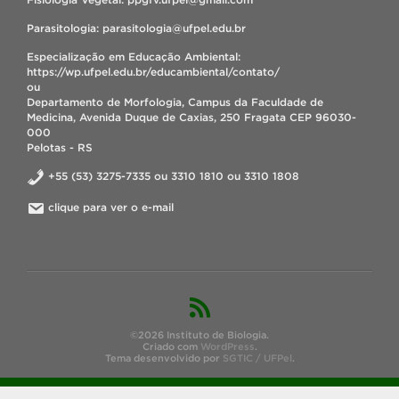
Parasitologia: parasitologia@ufpel.edu.br
Especialização em Educação Ambiental:
https://wp.ufpel.edu.br/educambiental/contato/
ou
Departamento de Morfologia, Campus da Faculdade de
Medicina, Avenida Duque de Caxias, 250 Fragata CEP 96030-
000
Pelotas - RS
+55 (53) 3275-7335 ou 3310 1810 ou 3310 1808
clique para ver o e-mail
©2026 Instituto de Biologia.
Criado com
WordPress
.
Tema desenvolvido por
SGTIC / UFPel
.