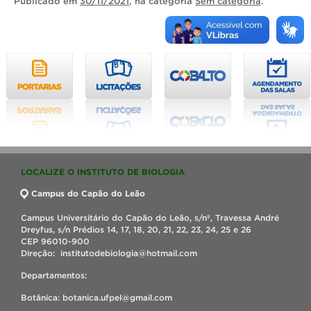
Publicado
em
30/11/2021
, na categoria
Sem categoria
.
LOCALIZE O INSTITUTO DE BIOLOGIA
Campus do Capão do Leão
Campus Universitário do Capão do Leão, s/nº, Travessa André
Dreyfus, s/n Prédios 14, 17, 18, 20, 21, 22, 23, 24, 25 e 26
CEP 96010-900
Direção: institutodebiologia@hotmail.com
Departamentos:
Botânica: botanica.ufpel@gmail.com