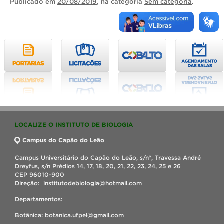
Publicado
em
20/08/2019
, na categoria
Sem categoria
.
LOCALIZE O INSTITUTO DE BIOLOGIA
Campus do Capão do Leão
Campus Universitário do Capão do Leão, s/nº, Travessa André
Dreyfus, s/n Prédios 14, 17, 18, 20, 21, 22, 23, 24, 25 e 26
CEP 96010-900
Direção: institutodebiologia@hotmail.com
Departamentos:
Botânica: botanica.ufpel@gmail.com