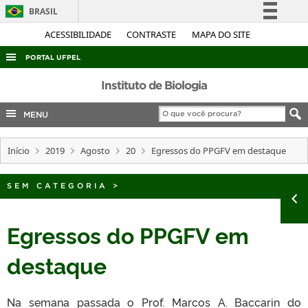
BRASIL
Simplifique!
ACESSIBILIDADE
CONTRASTE
MAPA DO SITE
Comunica BR
PORTAL UFPEL
Participe
ACESSO À INFORMAÇÃO
Instituto de Biologia
Acesso à informação
AUDITORIA
MENU
Legislação
COBALTO
Canais
Início
2019
Agosto
20
Egressos do PPGFV em destaque
CONCURSOS
EDITAIS
SEM CATEGORIA
>
INTERNACIONAL
OUVIDORIA
Egressos do PPGFV em
PORTARIAS
destaque
TELEFONES
Na semana passada o Prof. Marcos A. Baccarin do