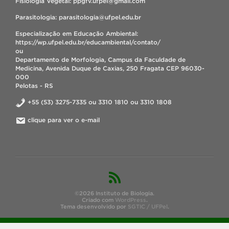
Fisiologia Vegetal: ppgfv.ufpel@gmail.com
Parasitologia: parasitologia@ufpel.edu.br
Especialização em Educação Ambiental:
https://wp.ufpel.edu.br/educambiental/contato/
ou
Departamento de Morfologia, Campus da Faculdade de
Medicina, Avenida Duque de Caxias, 250 Fragata CEP 96030-
000
Pelotas - RS
+55 (53) 3275-7335 ou 3310 1810 ou 3310 1808
clique para ver o e-mail
©2026 Instituto de Biologia.
Criado com
WordPress
.
Tema desenvolvido por
SGTIC / UFPel
.