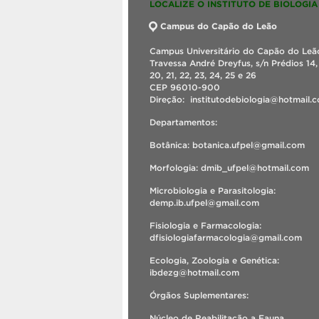
LOCALIZE O INSTITUTO DE BIOLOGIA
Campus do Capão do Leão
Campus Universitário do Capão do Leão
Travessa André Dreyfus, s/n Prédios 14, 
20, 21, 22, 23, 24, 25 e 26
CEP 96010-900
Direção: institutodebiologia@hotmail
Departamentos:
Botânica: botanica.ufpel@gmail.com
Morfologia: dmib_ufpel@hotmail.com
Microbiologia e Parasitologia:
demp.ib.ufpel@gmail.com
Fisiologia e Farmacologia:
dfisiologiafarmacologia@gmail.com
Ecologia, Zoologia e Genética:
ibdezg@hotmail.com
Órgãos Suplementares:
Núcleo de Reabilitação a Fauna