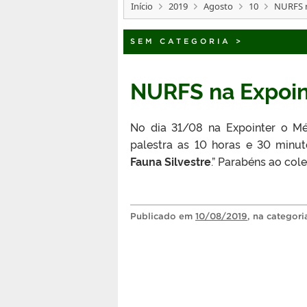
Início
2019
Agosto
10
NURFS n
SEM CATEGORIA
>
NURFS na Expoin
No dia 31/08 na Expointer o M
palestra as 10 horas e 30 minut
Fauna Silvestre
.” Parabéns ao col
Publicado
em
10/08/2019
, na categor