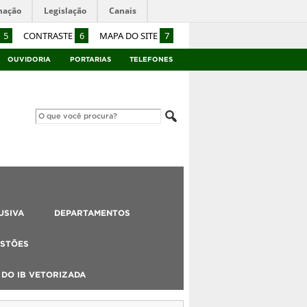
mação
Legislação
Canais
5
CONTRASTE
6
MAPA DO SITE
7
OUVIDORIA
PORTARIAS
TELEFONES
USIVA
DEPARTAMENTOS
STÕES
DO IB VETORIZADA