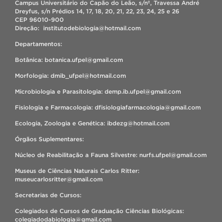
Campus Universitário do Capão do Leão, s/nº, Travessa André
Dreyfus, s/n Prédios 14, 17, 18, 20, 21, 22, 23, 24, 25 e 26
CEP 96010-900
Direção: institutodebiologia@hotmail.com
Departamentos:
Botânica: botanica.ufpel@gmail.com
Morfologia: dmib_ufpel@hotmail.com
Microbiologia e Parasitologia: demp.ib.ufpel@gmail.com
Fisiologia e Farmacologia: dfisiologiafarmacologia@gmail.com
Ecologia, Zoologia e Genética: ibdezg@hotmail.com
Órgãos Suplementares:
Núcleo de Reabilitação a Fauna Silvestre: nurfs.ufpel@gmail.com
Museus de Ciências Naturais Carlos Ritter:
museucarlosritter@gmail.com
Secretarias de Cursos:
Colegiados de Cursos de Graduação Ciências Biológicas:
colegiadodabiologia@gmail.com