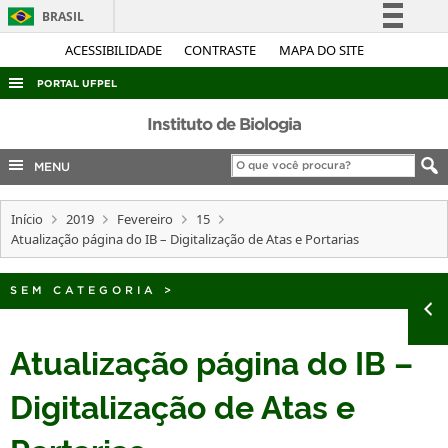
BRASIL
Simplifique!
ACESSIBILIDADE
CONTRASTE
MAPA DO SITE
Comunica BR
PORTAL UFPEL
Participe
ACESSO À INFORMAÇÃO
Instituto de Biologia
Acesso à informação
AUDITORIA
MENU
Legislação
COBALTO
Canais
Início
2019
Fevereiro
15
CONCURSOS
Atualização página do IB – Digitalização de Atas e Portarias
EDITAIS
INTERNACIONAL
SEM CATEGORIA
>
OUVIDORIA
Atualização página do IB –
PORTARIAS
Digitalização de Atas e
TELEFONES