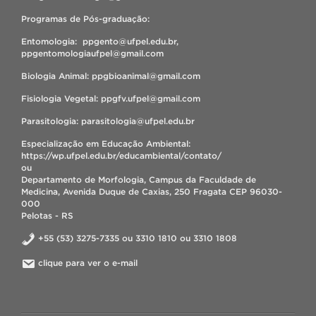
Programas de Pós-graduação:
Entomologia: ppgento@ufpel.edu.br,
ppgentomologiaufpel@gmail.com
Biologia Animal: ppgbioanimal@gmail.com
Fisiologia Vegetal: ppgfv.ufpel@gmail.com
Parasitologia: parasitologia@ufpel.edu.br
Especialização em Educação Ambiental:
https://wp.ufpel.edu.br/educambiental/contato/
ou
Departamento de Morfologia, Campus da Faculdade de
Medicina, Avenida Duque de Caxias, 250 Fragata CEP 96030-
000
Pelotas - RS
+55 (53) 3275-7335 ou 3310 1810 ou 3310 1808
clique para ver o e-mail