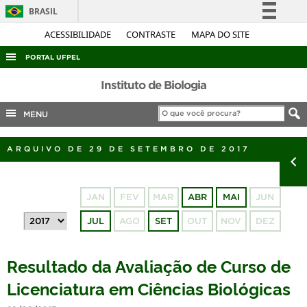
BRASIL
Simplifique!
ACESSIBILIDADE
CONTRASTE
MAPA DO SITE
Comunica BR
PORTAL UFPEL
Participe
ACESSO À INFORMAÇÃO
Instituto de Biologia
Acesso à informação
AUDITORIA
MENU
Legislação
COBALTO
Canais
ARQUIVO DE 29 DE SETEMBRO DE 2017
CONCURSOS
EDITAIS
JAN
FEV
MAR
ABR
MAI
JUN
INTERNACIONAL
JUL
AGO
SET
OUT
NOV
DEZ
OUVIDORIA
PORTARIAS
Resultado da Avaliação de Curso de
TELEFONES
Licenciatura em Ciências Biológicas