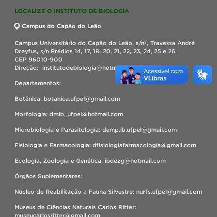
LOCALIZE O INSTITUTO DE BIOLOGIA
Campus do Capão do Leão
Campus Universitário do Capão do Leão, s/nº, Travessa André
Dreyfus, s/n Prédios 14, 17, 18, 20, 21, 22, 23, 24, 25 e 26
CEP 96010-900
Direção: institutodebiologia@hotmail.com
Departamentos:
Botânica: botanica.ufpel@gmail.com
Morfologia: dmib_ufpel@hotmail.com
Microbiologia e Parasitologia: demp.ib.ufpel@gmail.com
Fisiologia e Farmacologia: dfisiologiafarmacologia@gmail.com
Ecologia, Zoologia e Genética: ibdezg@hotmail.com
Órgãos Suplementares:
Núcleo de Reabilitação a Fauna Silvestre: nurfs.ufpel@gmail.com
Museus de Ciências Naturais Carlos Ritter:
museucarlosritter@gmail.com