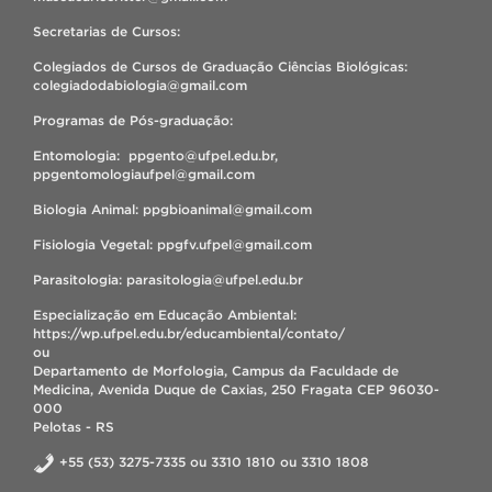
Secretarias de Cursos:
Colegiados de Cursos de Graduação Ciências Biológicas:
colegiadodabiologia@gmail.com
Programas de Pós-graduação:
Entomologia: ppgento@ufpel.edu.br,
ppgentomologiaufpel@gmail.com
Biologia Animal: ppgbioanimal@gmail.com
Fisiologia Vegetal: ppgfv.ufpel@gmail.com
Parasitologia: parasitologia@ufpel.edu.br
Especialização em Educação Ambiental:
https://wp.ufpel.edu.br/educambiental/contato/
ou
Departamento de Morfologia, Campus da Faculdade de
Medicina, Avenida Duque de Caxias, 250 Fragata CEP 96030-
000
Pelotas - RS
+55 (53) 3275-7335 ou 3310 1810 ou 3310 1808