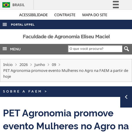
BRASIL
Simplifique!
ACESSIBILIDADE
CONTRASTE
MAPA DO SITE
Comunica BR
PORTAL UFPEL
Participe
ACESSO À INFORMAÇÃO
Faculdade de Agronomia Eliseu Maciel
Acesso à informação
AUDITORIA
MENU
Legislação
COBALTO
Canais
Início
2026
Junho
09
CONCURSOS
PET Agronomia promove evento Mulheres no Agro na FAEM a partir de
EDITAIS
hoje
INTERNACIONAL
SOBRE A FAEM
>
OUVIDORIA
PORTARIAS
PET Agronomia promove
TELEFONES
evento Mulheres no Agro na