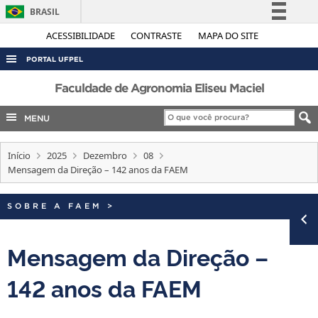
BRASIL
Simplifique!
ACESSIBILIDADE
CONTRASTE
MAPA DO SITE
Comunica BR
PORTAL UFPEL
Participe
ACESSO À INFORMAÇÃO
Faculdade de Agronomia Eliseu Maciel
Acesso à informação
AUDITORIA
MENU
Legislação
COBALTO
Canais
Início
2025
Dezembro
08
CONCURSOS
Mensagem da Direção – 142 anos da FAEM
EDITAIS
INTERNACIONAL
SOBRE A FAEM
>
OUVIDORIA
Mensagem da Direção –
PORTARIAS
142 anos da FAEM
TELEFONES