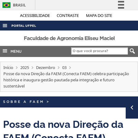
BRASIL
Simplifique!
ACESSIBILIDADE
CONTRASTE
MAPA DO SITE
Comunica BR
PORTAL UFPEL
Participe
ACESSO À INFORMAÇÃO
Faculdade de Agronomia Eliseu Maciel
Acesso à informação
AUDITORIA
MENU
Legislação
COBALTO
Canais
Início
2025
Dezembro
03
CONCURSOS
Posse da nova Direção da FAEM (Conecta FAEM) celebra participação
EDITAIS
histórica e inaugura gestão pautada pela integração e futuro
sustentável
INTERNACIONAL
OUVIDORIA
SOBRE A FAEM
>
PORTARIAS
Posse da nova Direção da
TELEFONES
FAEM (Conecta FAEM)