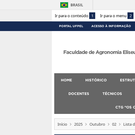
BRASIL
Ir para o conteúdo
1
Ir para o menu
2
PORTAL UFPEL
ACESSO À INFORMAÇÃO
Faculdade de Agronomia Eliseu
HOME
HISTÓRICO
ESTRUT
DOCENTES
TÉCNICOS
CTG “OS 
Início
2025
Outubro
02
Lista 