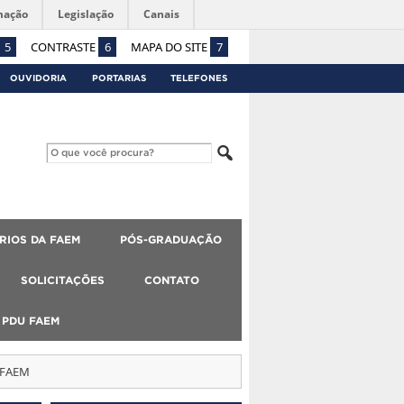
mação
Legislação
Canais
5
CONTRASTE
6
MAPA DO SITE
7
OUVIDORIA
PORTARIAS
TELEFONES
RIOS DA FAEM
PÓS-GRADUAÇÃO
SOLICITAÇÕES
CONTATO
PDU FAEM
a FAEM