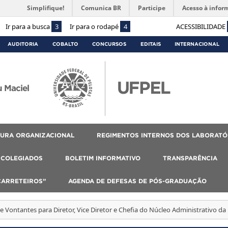
Simplifique!
Comunica BR
Participe
Acesso à infor
Ir para a busca
3
Ir para o rodapé
4
ACESSIBILIDADE
AUDITORIA
COBALTO
CONCURSOS
EDITAIS
INTERNACIONAL
 Maciel
URA ORGANIZACIONAL
REGIMENTOS INTERNOS DOS LABORATÓ
COLEGIADOS
BOLETIM INFORMATIVO
TRANSPARÊNCIA
CARRETEIROS”
AGENDA DE DEFESAS DE PÓS-GRADUAÇÃO
de Vontantes para Diretor, Vice Diretor e Chefia do Núcleo Administrativo d