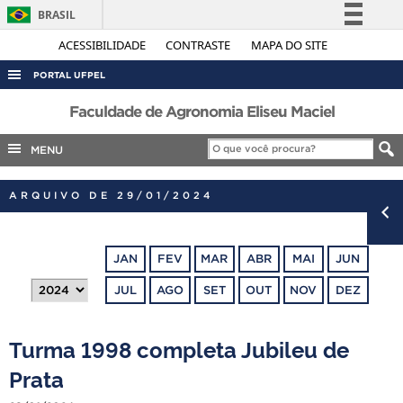
BRASIL
Simplifique!
ACESSIBILIDADE
CONTRASTE
MAPA DO SITE
Comunica BR
PORTAL UFPEL
Participe
ACESSO À INFORMAÇÃO
Faculdade de Agronomia Eliseu Maciel
Acesso à informação
AUDITORIA
MENU
Legislação
COBALTO
Canais
ARQUIVO DE 29/01/2024
CONCURSOS
EDITAIS
JAN
FEV
MAR
ABR
MAI
JUN
INTERNACIONAL
JUL
AGO
SET
OUT
NOV
DEZ
OUVIDORIA
PORTARIAS
Turma 1998 completa Jubileu de
TELEFONES
Prata