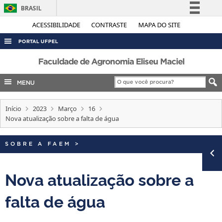
BRASIL
Simplifique!
ACESSIBILIDADE
CONTRASTE
MAPA DO SITE
Comunica BR
PORTAL UFPEL
Participe
ACESSO À INFORMAÇÃO
Faculdade de Agronomia Eliseu Maciel
Acesso à informação
AUDITORIA
MENU
Legislação
COBALTO
Canais
Início
2023
Março
16
CONCURSOS
Nova atualização sobre a falta de água
EDITAIS
INTERNACIONAL
SOBRE A FAEM
>
OUVIDORIA
Nova atualização sobre a
PORTARIAS
falta de água
TELEFONES