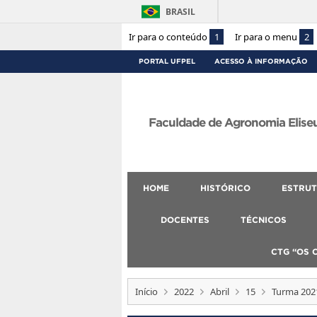
BRASIL
Ir para o conteúdo
1
Ir para o menu
2
PORTAL UFPEL
ACESSO À INFORMAÇÃO
Faculdade de Agronomia Eliseu
HOME
HISTÓRICO
ESTRUT
DOCENTES
TÉCNICOS
CTG “OS 
Início
2022
Abril
15
Turma 2021