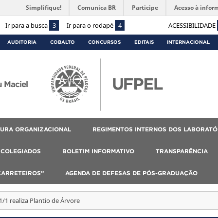
Simplifique!
Comunica BR
Participe
Acesso à infor
Ir para a busca
3
Ir para o rodapé
4
ACESSIBILIDADE
AUDITORIA
COBALTO
CONCURSOS
EDITAIS
INTERNACIONAL
 Maciel
URA ORGANIZACIONAL
REGIMENTOS INTERNOS DOS LABORATÓ
COLEGIADOS
BOLETIM INFORMATIVO
TRANSPARÊNCIA
CARRETEIROS”
AGENDA DE DEFESAS DE PÓS-GRADUAÇÃO
/1 realiza Plantio de Árvore