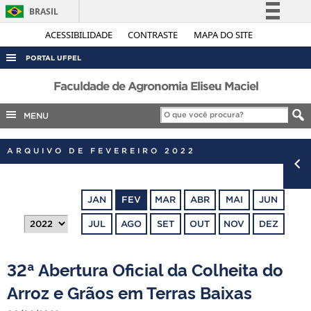
BRASIL
Simplifique!
ACESSIBILIDADE
CONTRASTE
MAPA DO SITE
Comunica BR
PORTAL UFPEL
Participe
ACESSO À INFORMAÇÃO
Faculdade de Agronomia Eliseu Maciel
Acesso à informação
AUDITORIA
MENU
Legislação
COBALTO
Canais
ARQUIVO DE FEVEREIRO 2022
CONCURSOS
EDITAIS
JAN
FEV
MAR
ABR
MAI
JUN
INTERNACIONAL
JUL
AGO
SET
OUT
NOV
DEZ
OUVIDORIA
PORTARIAS
32ª Abertura Oficial da Colheita do
TELEFONES
Arroz e Grãos em Terras Baixas