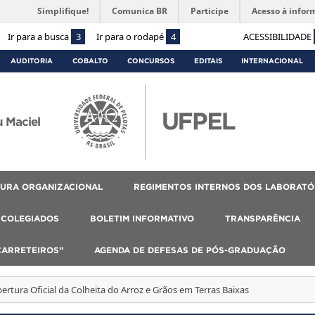
Simplifique!
Comunica BR
Participe
Acesso à infor
Ir para a busca
3
Ir para o rodapé
4
ACESSIBILIDADE
AUDITORIA
COBALTO
CONCURSOS
EDITAIS
INTERNACIONAL
 Maciel
URA ORGANIZACIONAL
REGIMENTOS INTERNOS DOS LABORATÓ
COLEGIADOS
BOLETIM INFORMATIVO
TRANSPARÊNCIA
CARRETEIROS”
AGENDA DE DEFESAS DE PÓS-GRADUAÇÃO
bertura Oficial da Colheita do Arroz e Grãos em Terras Baixas