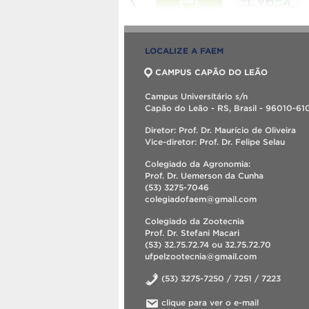
LOCALIZE A FAEM
CAMPUS CAPÃO DO LEÃO
Campus Universitário s/n
Capão do Leão - RS, Brasil - 96010-61
Diretor: Prof. Dr. Maurício de Oliveira
Vice-diretor: Prof. Dr. Felipe Selau
Colegiado da Agronomia:
Prof. Dr. Uemerson da Cunha
(53) 3275-7046
colegiadofaem@gmail.com
Colegiado da Zootecnia
Prof. Dr. Stefani Macari
(53) 32.75.72.74 ou 32.75.72.70
ufpelzootecnia@gmail.com
(53) 3275-7250 / 7251 / 7223
clique para ver o e-mail