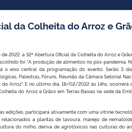
ial da Colheita do Arroz e Gr
o de 2022 a 32ª Abertura Oficial da Colheita do Arroz e Grã
escolhido foi “A produção de alimentos no pós-pandemia. 
rá o eixo central da programação do evento. Serão 3 di
ológicas, Palestras, Fóruns, Reunião da Câmara Setorial Nac
do Arroz”. E no último dia, 18/02/2022 às 14hs, ocorrerá 
 Colheita do Arroz e Grãos em Terras Baixas na sede da Em
s edições, participará ativamente com uma vitrine tecnoló
 relacionados a plantas de lavoura, manejo de nematóid
cultura do milho, deriva de agrotóxicos nas culturas do ar