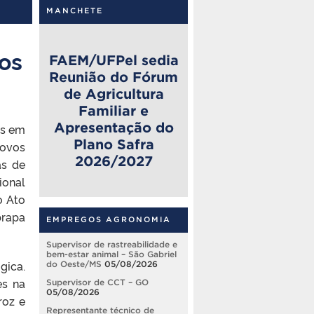
MANCHETE
ãos
FAEM/UFPel sedia
Reunião do Fórum
de Agricultura
Familiar e
Apresentação do
os em
Plano Safra
Novos
2026/2027
as de
ional
o Ato
brapa
EMPREGOS AGRONOMIA
Supervisor de rastreabilidade e
bem-estar animal – São Gabriel
gica.
do Oeste/MS
05/08/2026
es na
Supervisor de CCT – GO
05/08/2026
roz e
Representante técnico de