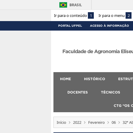
BRASIL
Ir para o conteúdo
1
Ir para o menu
2
PORTAL UFPEL
ACESSO À INFORMAÇÃO
Faculdade de Agronomia Eliseu
HOME
HISTÓRICO
ESTRUT
DOCENTES
TÉCNICOS
CTG “OS 
Início
2022
Fevereiro
06
32ª A