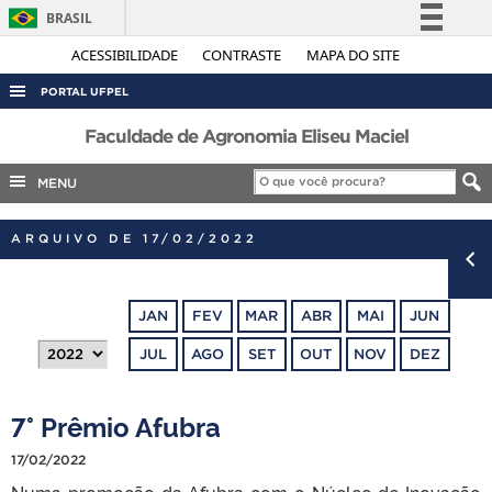
BRASIL
Simplifique!
ACESSIBILIDADE
CONTRASTE
MAPA DO SITE
Comunica BR
PORTAL UFPEL
Participe
ACESSO À INFORMAÇÃO
Faculdade de Agronomia Eliseu Maciel
Acesso à informação
AUDITORIA
MENU
Legislação
COBALTO
Canais
ARQUIVO DE 17/02/2022
CONCURSOS
EDITAIS
JAN
FEV
MAR
ABR
MAI
JUN
INTERNACIONAL
JUL
AGO
SET
OUT
NOV
DEZ
OUVIDORIA
PORTARIAS
7° Prêmio Afubra
TELEFONES
17/02/2022
Numa promoção da Afubra com o Núcleo de Inovação