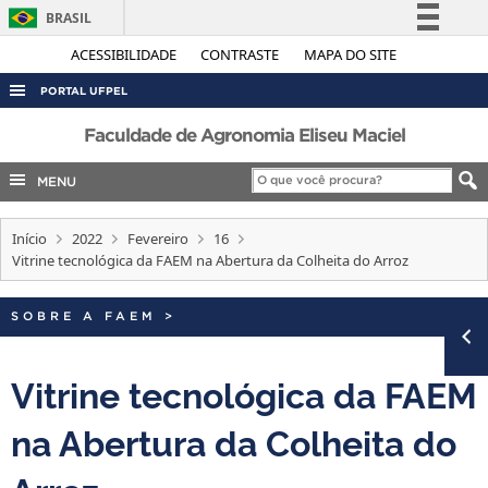
BRASIL
Simplifique!
ACESSIBILIDADE
CONTRASTE
MAPA DO SITE
Comunica BR
PORTAL UFPEL
Participe
ACESSO À INFORMAÇÃO
Faculdade de Agronomia Eliseu Maciel
Acesso à informação
AUDITORIA
MENU
Legislação
COBALTO
Canais
Início
2022
Fevereiro
16
CONCURSOS
Vitrine tecnológica da FAEM na Abertura da Colheita do Arroz
EDITAIS
INTERNACIONAL
SOBRE A FAEM
>
OUVIDORIA
Vitrine tecnológica da FAEM
PORTARIAS
na Abertura da Colheita do
TELEFONES