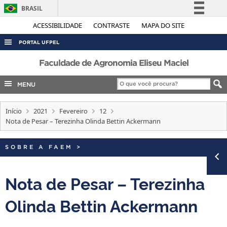
BRASIL
Simplifique!
ACESSIBILIDADE
CONTRASTE
MAPA DO SITE
Comunica BR
PORTAL UFPEL
Participe
ACESSO À INFORMAÇÃO
Faculdade de Agronomia Eliseu Maciel
Acesso à informação
AUDITORIA
MENU
Legislação
COBALTO
Canais
Início
2021
Fevereiro
12
CONCURSOS
Nota de Pesar – Terezinha Olinda Bettin Ackermann
EDITAIS
INTERNACIONAL
SOBRE A FAEM
>
OUVIDORIA
Nota de Pesar – Terezinha
PORTARIAS
Olinda Bettin Ackermann
TELEFONES