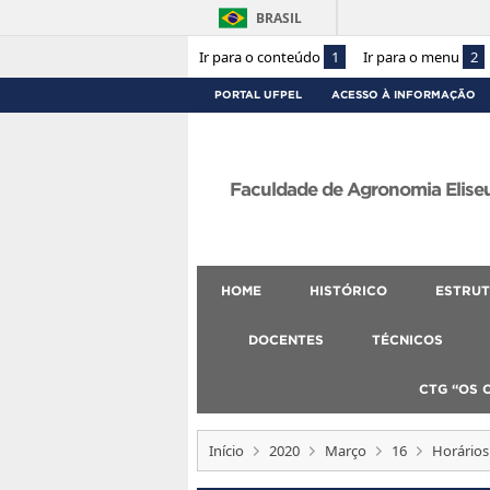
BRASIL
Ir para o conteúdo
1
Ir para o menu
2
PORTAL UFPEL
ACESSO À INFORMAÇÃO
Faculdade de Agronomia Eliseu
HOME
HISTÓRICO
ESTRUT
DOCENTES
TÉCNICOS
CTG “OS 
Início
2020
Março
16
Horários