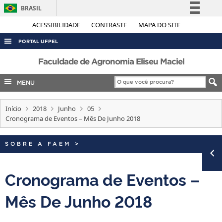
BRASIL
Simplifique!
ACESSIBILIDADE
CONTRASTE
MAPA DO SITE
Comunica BR
PORTAL UFPEL
Participe
ACESSO À INFORMAÇÃO
Faculdade de Agronomia Eliseu Maciel
Acesso à informação
AUDITORIA
MENU
Legislação
COBALTO
Canais
Início
2018
Junho
05
CONCURSOS
Cronograma de Eventos – Mês De Junho 2018
EDITAIS
INTERNACIONAL
SOBRE A FAEM
>
OUVIDORIA
Cronograma de Eventos –
PORTARIAS
Mês De Junho 2018
TELEFONES