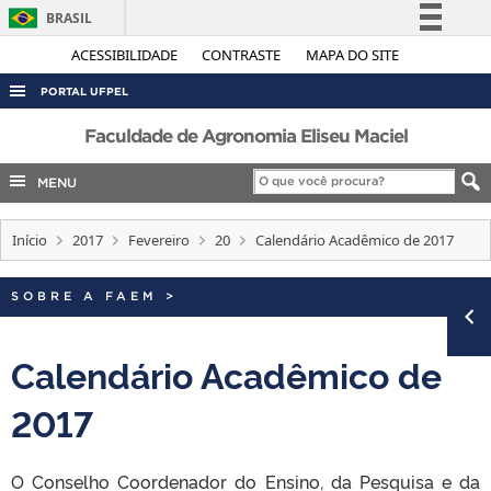
BRASIL
Simplifique!
ACESSIBILIDADE
CONTRASTE
MAPA DO SITE
Comunica BR
PORTAL UFPEL
Participe
ACESSO À INFORMAÇÃO
Faculdade de Agronomia Eliseu Maciel
Acesso à informação
AUDITORIA
MENU
Legislação
COBALTO
Canais
Início
2017
Fevereiro
20
Calendário Acadêmico de 2017
CONCURSOS
EDITAIS
SOBRE A FAEM
>
INTERNACIONAL
OUVIDORIA
Calendário Acadêmico de
PORTARIAS
2017
TELEFONES
O Conselho Coordenador do Ensino, da Pesquisa e da