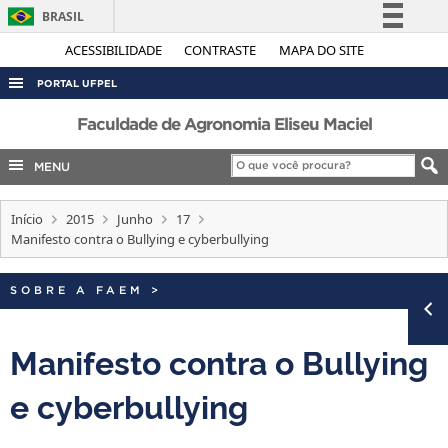
BRASIL
Simplifique!
ACESSIBILIDADE
CONTRASTE
MAPA DO SITE
Comunica BR
PORTAL UFPEL
Participe
ACESSO À INFORMAÇÃO
Faculdade de Agronomia Eliseu Maciel
Acesso à informação
AUDITORIA
MENU
Legislação
COBALTO
Canais
Início
2015
Junho
17
CONCURSOS
Manifesto contra o Bullying e cyberbullying
EDITAIS
INTERNACIONAL
SOBRE A FAEM
>
OUVIDORIA
Manifesto contra o Bullying
PORTARIAS
e cyberbullying
TELEFONES