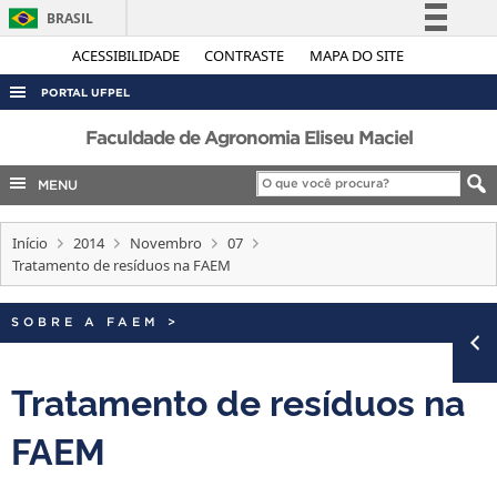
BRASIL
Simplifique!
ACESSIBILIDADE
CONTRASTE
MAPA DO SITE
Comunica BR
PORTAL UFPEL
Participe
ACESSO À INFORMAÇÃO
Faculdade de Agronomia Eliseu Maciel
Acesso à informação
AUDITORIA
MENU
Legislação
COBALTO
Canais
Início
2014
Novembro
07
CONCURSOS
Tratamento de resíduos na FAEM
EDITAIS
INTERNACIONAL
SOBRE A FAEM
>
OUVIDORIA
Tratamento de resíduos na
PORTARIAS
FAEM
TELEFONES