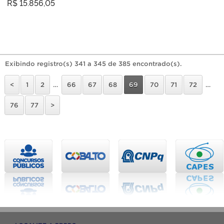
R$ 15.856,05
Exibindo registro(s) 341 a 345 de 385 encontrado(s).
<
1
2
…
66
67
68
69
70
71
72
…
76
77
>