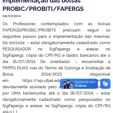
PROBIC/PROBITI/FAPERGS
08/07/2014
Os Professores contemplados com as bolsas
FAPERGS(PROBIC/PROBITI) precisam seguir os
seguintes passos para a implementação das mesmas:
Do bolsista: – estar obrigatoriamente cadastrado como
PESQUISADOR no SigFapergs e anexar, no
SigFapergs, cópia do CPF/RG e dados bancários até o
dia 31/07/2014. Do orientador: – encaminhar à
PRPPG DUAS vias do Termo de Outorga e Aceitação de
Bolsa 2014/2015 (disponível
em https://wp.ufpel.edu.br/prppg/documentos/)
devidamente assinado pelo orientador, pelo bolsista e
por UMA testemunha, até o dia 18/07/2014; – estar
obrigatoriamente cadastrado como pesquisador no
SigFapergs e anexar, no SigFapergs, cópia do CPF/RG
até o […]