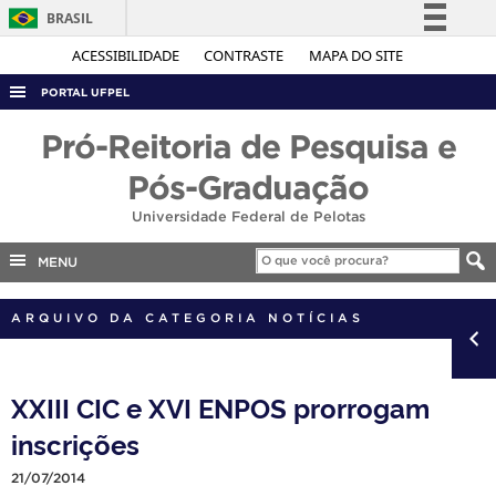
BRASIL
Simplifique!
ACESSIBILIDADE
CONTRASTE
MAPA DO SITE
Comunica BR
PORTAL UFPEL
Participe
ACESSO À INFORMAÇÃO
Pró-Reitoria de Pesquisa e
Acesso à informação
AUDITORIA
Pós-Graduação
Legislação
COBALTO
Universidade Federal de Pelotas
Canais
CONCURSOS
MENU
EDITAIS
ARQUIVO DA CATEGORIA NOTÍCIAS
INTERNACIONAL
OUVIDORIA
PORTARIAS
XXIII CIC e XVI ENPOS prorrogam
inscrições
TELEFONES
21/07/2014